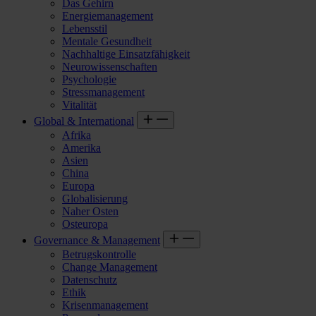
Das Gehirn
Energiemanagement
Lebensstil
Mentale Gesundheit
Nachhaltige Einsatzfähigkeit
Neurowissenschaften
Psychologie
Stressmanagement
Vitalität
Global & International
Afrika
Amerika
Asien
China
Europa
Globalisierung
Naher Osten
Osteuropa
Governance & Management
Betrugskontrolle
Change Management
Datenschutz
Ethik
Krisenmanagement