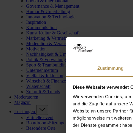
Global & International
Governance & Management
Humor & Unterhaltung
Innovation & Technologie
Inspiration
Kommunikation
Kunst Kultur & Gesellschaft
Marketing & Vertrieb
Moderation & Veranstaltungsleitung
Motivation
Nachhaltigkeit & Umwelt
Politik & Verwaltung
Sport & Teambuilding
Zustimmung
Unternehmertum
Vielfalt & Inklusion
Wirtschaft & Finanzen
Wissenschaft
Diese Webseite verwendet 
Zukunft & Trends
Wir verwenden Cookies, um I
Moderatoren
Magazin
und die Zugriffe auf unsere 
Website an unsere Partner fü
Leistungen
Virtuelle event
möglicherweise mit weiteren
Boardroom-Sitzungen
der Dienste gesammelt habe
Besondere Orte