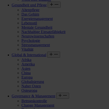
Gesundheit und Pflege
Altenpflege
Das Gehirn
Energiemanagement
Lebensstil
Mentale Gesundheit
Nachhaltige Einsatzfähigkeit
Neurowissenschaften
Psychologie
Stressmanagement
Vitalität
Global & International
Afrika
Amerika
Asien
China
Europa
Globalisierung
Naher Osten
Osteuropa
Governance & Management
Betrugskontrolle
Change Management