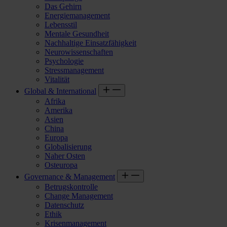
Das Gehirn
Energiemanagement
Lebensstil
Mentale Gesundheit
Nachhaltige Einsatzfähigkeit
Neurowissenschaften
Psychologie
Stressmanagement
Vitalität
Global & International
Afrika
Amerika
Asien
China
Europa
Globalisierung
Naher Osten
Osteuropa
Governance & Management
Betrugskontrolle
Change Management
Datenschutz
Ethik
Krisenmanagement