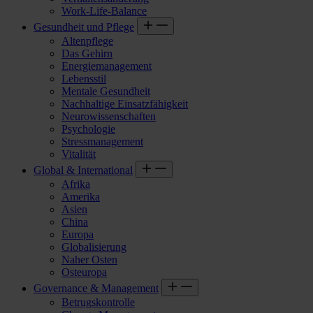
Work-Life-Balance
Gesundheit und Pflege
Altenpflege
Das Gehirn
Energiemanagement
Lebensstil
Mentale Gesundheit
Nachhaltige Einsatzfähigkeit
Neurowissenschaften
Psychologie
Stressmanagement
Vitalität
Global & International
Afrika
Amerika
Asien
China
Europa
Globalisierung
Naher Osten
Osteuropa
Governance & Management
Betrugskontrolle