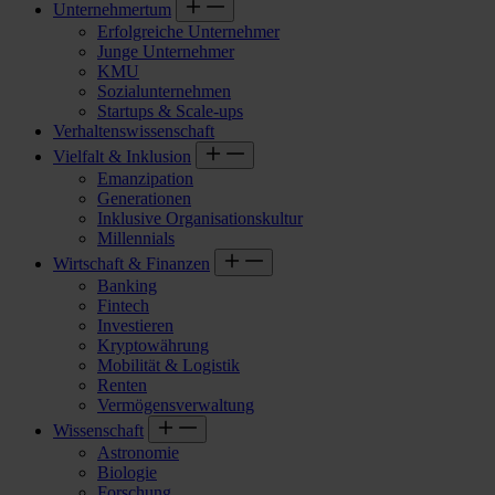
Unternehmertum
Erfolgreiche Unternehmer
Junge Unternehmer
KMU
Sozialunternehmen
Startups & Scale-ups
Verhaltenswissenschaft
Vielfalt & Inklusion
Emanzipation
Generationen
Inklusive Organisationskultur
Millennials
Wirtschaft & Finanzen
Banking
Fintech
Investieren
Kryptowährung
Mobilität & Logistik
Renten
Vermögensverwaltung
Wissenschaft
Astronomie
Biologie
Forschung