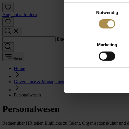
Einwilligungsauswahl
Notwendig
Angebot anfordern
Einen Suchbegriff eingeben:
Marketing
Menü
Home
Governance & Management
Personalwesen
Personalwesen
Redner über HR teilen Einblicke zu Talent, Organisationskultur und