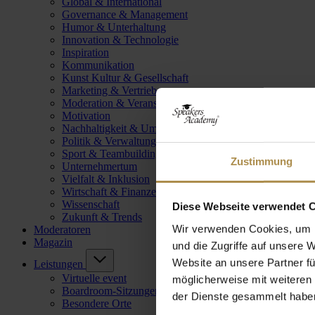
Global & International
Governance & Management
Humor & Unterhaltung
Innovation & Technologie
Inspiration
Kommunikation
Kunst Kultur & Gesellschaft
Marketing & Vertrieb
Moderation & Veranstaltungsleitung
Motivation
Nachhaltigkeit & Umwelt
Politik & Verwaltung
Sport & Teambuilding
Zustimmung
Unternehmertum
Vielfalt & Inklusion
Wirtschaft & Finanzen
Wissenschaft
Diese Webseite verwendet 
Zukunft & Trends
Wir verwenden Cookies, um I
Moderatoren
Magazin
und die Zugriffe auf unsere 
Website an unsere Partner fü
Leistungen
Virtuelle event
möglicherweise mit weiteren
Boardroom-Sitzungen
der Dienste gesammelt habe
Besondere Orte