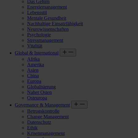
Das Gehirn
Energiemanagement
Lebensstil
Mentale Gesundheit
Nachhaltige Einsatzfähigkeit
Neurowissenschaften
Psychologie
Stressmanagement
Vitalität
Global & International
Afrika
Amerika
Asien
China
Europa
Globalisierung
Naher Osten
Osteuropa
Governance & Management
Betrugskontrolle
Change Management
Datenschutz
Ethik
Krisenmanagement