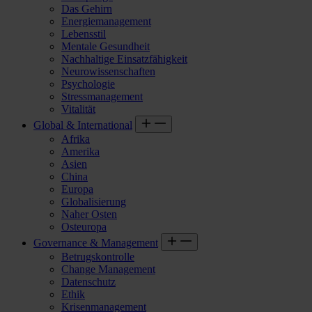
Das Gehirn
Energiemanagement
Lebensstil
Mentale Gesundheit
Nachhaltige Einsatzfähigkeit
Neurowissenschaften
Psychologie
Stressmanagement
Vitalität
Global & International
Afrika
Amerika
Asien
China
Europa
Globalisierung
Naher Osten
Osteuropa
Governance & Management
Betrugskontrolle
Change Management
Datenschutz
Ethik
Krisenmanagement