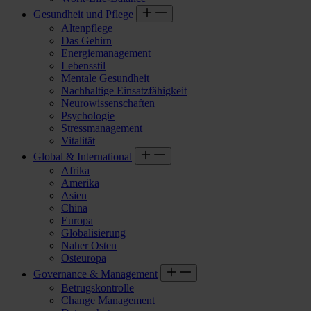
Gesundheit und Pflege
Altenpflege
Das Gehirn
Energiemanagement
Lebensstil
Mentale Gesundheit
Nachhaltige Einsatzfähigkeit
Neurowissenschaften
Psychologie
Stressmanagement
Vitalität
Global & International
Afrika
Amerika
Asien
China
Europa
Globalisierung
Naher Osten
Osteuropa
Governance & Management
Betrugskontrolle
Change Management