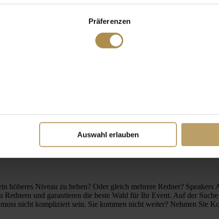
Präferenzen
Auswahl erlauben
 ein höheres Niveau zu heben? Oder gleich mehrere Redner? Speakers 
en Rednern und garantieren die beste Wahl für Ihr Event. Auf der Suc
n muss nicht kompliziert sein. Sie kommen nicht weiter? Nehmen Sie Ko