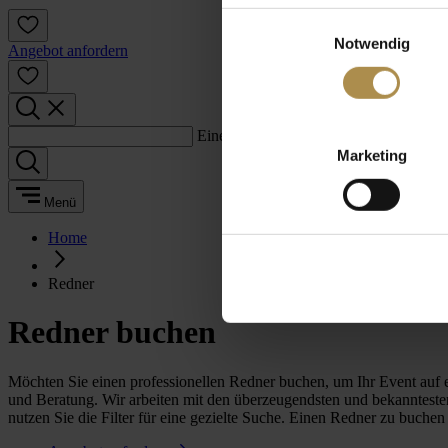
Einwilligungsauswahl
Notwendig
Angebot anfordern
Einen Suchbegriff eingeben:
Marketing
Menü
Home
Redner
Redner buchen
Möchten Sie einen professionellen Redner buchen, um Ihr Event auf
und Beratung. Wir arbeiten mit den überzeugendsten und bekanntest
nutzen Sie die Filter für eine gezielte Suche. Einen Redner zu buche