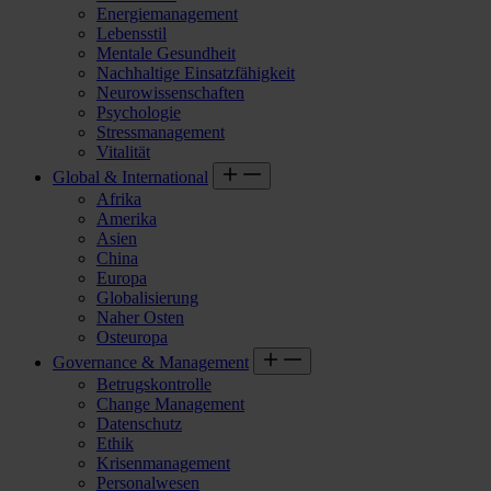
Energiemanagement
Lebensstil
Mentale Gesundheit
Nachhaltige Einsatzfähigkeit
Neurowissenschaften
Psychologie
Stressmanagement
Vitalität
Global & International
Afrika
Amerika
Asien
China
Europa
Globalisierung
Naher Osten
Osteuropa
Governance & Management
Betrugskontrolle
Change Management
Datenschutz
Ethik
Krisenmanagement
Personalwesen