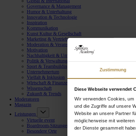
Global & International
Governance & Management
Humor & Unterhaltung
Innovation & Technologie
Inspiration
Kommunikation
Kunst Kultur & Gesellschaft
Marketing & Vertrieb
Moderation & Veranstaltungsleitung
Motivation
Nachhaltigkeit & Umwelt
Politik & Verwaltung
Sport & Teambuilding
Zustimmung
Unternehmertum
Vielfalt & Inklusion
Wirtschaft & Finanzen
Wissenschaft
Diese Webseite verwendet 
Zukunft & Trends
Wir verwenden Cookies, um I
Moderatoren
Magazin
und die Zugriffe auf unsere 
Website an unsere Partner fü
Leistungen
Virtuelle event
möglicherweise mit weiteren
Boardroom-Sitzungen
der Dienste gesammelt habe
Besondere Orte