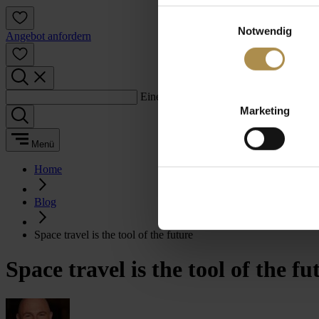
Einwilligungsauswahl
Notwendig
Angebot anfordern
Einen Suchbegriff eingeben:
Marketing
Menü
Home
Blog
Space travel is the tool of the future
Space travel is the tool of the fu