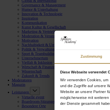
Global & International
Governance & Management
Humor & Unterhaltung
Innovation & Technologie
Inspiration
Kommunikation
Kunst Kultur & Gesellschaft
Marketing & Vertrieb
Moderation & Veranstaltungsleitung
Motivation
Nachhaltigkeit & Umwelt
Politik & Verwaltung
Sport & Teambuilding
Zustimmung
Unternehmertum
Vielfalt & Inklusion
Wirtschaft & Finanzen
Wissenschaft
Diese Webseite verwendet 
Zukunft & Trends
Wir verwenden Cookies, um I
Moderatoren
Magazin
und die Zugriffe auf unsere 
Website an unsere Partner fü
Leistungen
Virtuelle event
möglicherweise mit weiteren
Boardroom-Sitzungen
der Dienste gesammelt habe
Besondere Orte