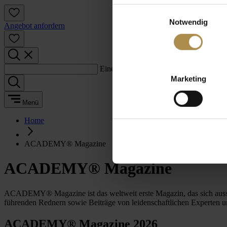
Einwilligungsauswahl
Notwendig
Angebot anfordern
Einen Suchbegriff eingeben:
Marketing
Menü
Home
ACADEMY® Magazine
ACADEMY® Magazine
ACADEMY® Magazine ist das weltweit erste Magazin, das sich aussc
führenden Rednern sowie Beiträge von leidenschaftlichen Experten 
ACADEMY® Magazine 2026