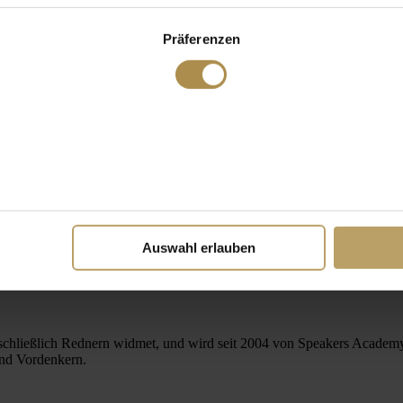
Präferenzen
Auswahl erlauben
hließlich Rednern widmet, und wird seit 2004 von Speakers Academy®
und Vordenkern.