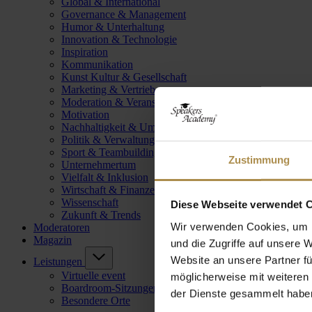
Global & International
Governance & Management
Humor & Unterhaltung
Innovation & Technologie
Inspiration
Kommunikation
Kunst Kultur & Gesellschaft
Marketing & Vertrieb
Moderation & Veranstaltungsleitung
Motivation
Nachhaltigkeit & Umwelt
Politik & Verwaltung
Sport & Teambuilding
Zustimmung
Unternehmertum
Vielfalt & Inklusion
Wirtschaft & Finanzen
Wissenschaft
Diese Webseite verwendet 
Zukunft & Trends
Wir verwenden Cookies, um I
Moderatoren
Magazin
und die Zugriffe auf unsere 
Website an unsere Partner fü
Leistungen
Virtuelle event
möglicherweise mit weiteren
Boardroom-Sitzungen
der Dienste gesammelt habe
Besondere Orte