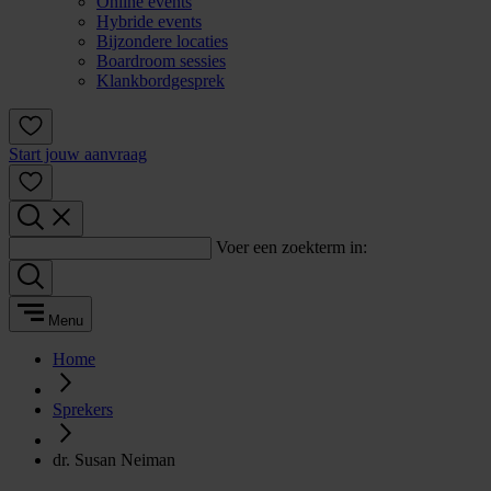
Online events
Hybride events
Bijzondere locaties
Boardroom sessies
Klankbordgesprek
Start jouw aanvraag
Voer een zoekterm in:
Menu
Home
Sprekers
dr. Susan Neiman