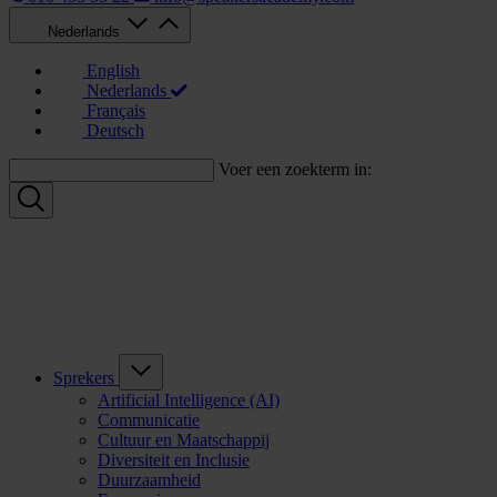
Nederlands
English
Nederlands
Français
Deutsch
Voer een zoekterm in:
Sprekers
Artificial Intelligence (AI)
Communicatie
Cultuur en Maatschappij
Diversiteit en Inclusie
Duurzaamheid