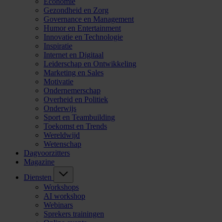
Economie
Gezondheid en Zorg
Governance en Management
Humor en Entertainment
Innovatie en Technologie
Inspiratie
Internet en Digitaal
Leiderschap en Ontwikkeling
Marketing en Sales
Motivatie
Ondernemerschap
Overheid en Politiek
Onderwijs
Sport en Teambuilding
Toekomst en Trends
Wereldwijd
Wetenschap
Dagvoorzitters
Magazine
Diensten
Workshops
AI workshop
Webinars
Sprekers trainingen