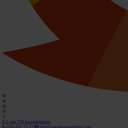
9.2
van 770 beoordelingen
010 433 33 22
info@speakersacademy.com