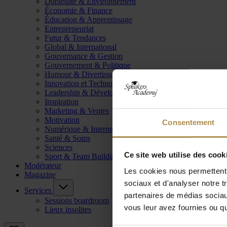
Durabilité & Environnement
Économie & Finance
Éducation & Apprentissage
Entrepreneuriat
Futur & Tendances
Global & International
Gouvernance & Gestion
Gouvernement & Politique
Humour & Divertissement
Innovation et Technologie
Leadership & Développement
Inspiration
Marketing & Ventes
Motivation
Consentement
Numérique & Internet
Santé & Soins
Sciences
Ce site web utilise des cook
Sport & Team Building
Modérateur
Les cookies nous permettent d
Magazine
sociaux et d'analyser notre t
Services
partenaires de médias sociaux
Sessions boardroom
vous leur avez fournies ou qu'
Lieux insolites