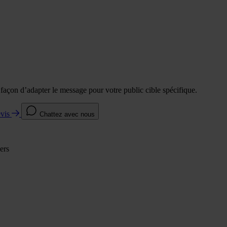
e façon d’adapter le message pour votre public cible spécifique.
evis
Chattez avec nous
ers