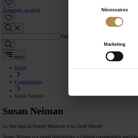
Sélection
Nécessaires
du
Demander un devis
consentement
Entrez un terme de recherche :
Marketing
Menu
Home
Conférenciers
Susan Neiman
Susan Neiman
Le Mal dans la Pensée Moderne et la Clarté Morale
Susan Neiman is a moral philosopher, a cultural commentator and essay