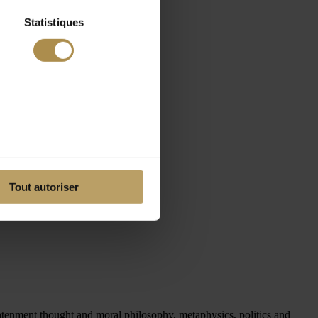
Statistiques
Tout autoriser
ghtenment thought and moral philosophy, metaphysics, politics and