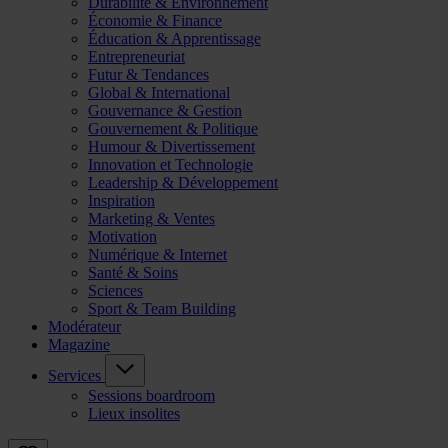
Durabilité & Environnement
Économie & Finance
Éducation & Apprentissage
Entrepreneuriat
Futur & Tendances
Global & International
Gouvernance & Gestion
Gouvernement & Politique
Humour & Divertissement
Innovation et Technologie
Leadership & Développement
Inspiration
Marketing & Ventes
Motivation
Numérique & Internet
Santé & Soins
Sciences
Sport & Team Building
Modérateur
Magazine
Services
Sessions boardroom
Lieux insolites