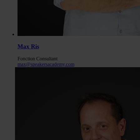
Max Ris
Fonction
Consultant
max@speakersacademy.com