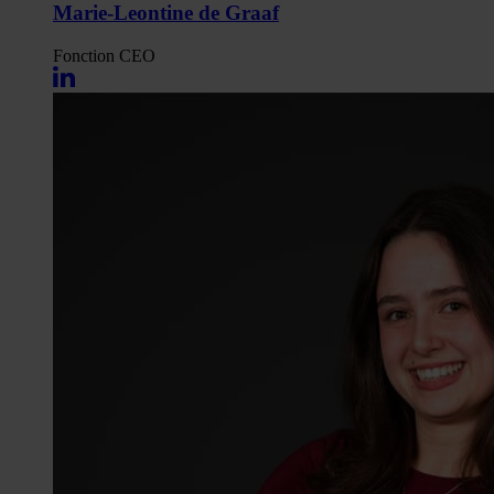
Marie-Leontine de Graaf
Fonction
CEO