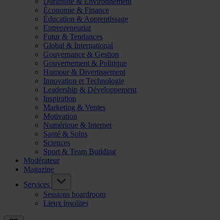
Durabilité & Environnement
Économie & Finance
Éducation & Apprentissage
Entrepreneuriat
Futur & Tendances
Global & International
Gouvernance & Gestion
Gouvernement & Politique
Humour & Divertissement
Innovation et Technologie
Leadership & Développement
Inspiration
Marketing & Ventes
Motivation
Numérique & Internet
Santé & Soins
Sciences
Sport & Team Building
Modérateur
Magazine
Services
Sessions boardroom
Lieux insolites