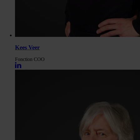
Kees Veer
Fonction
COO