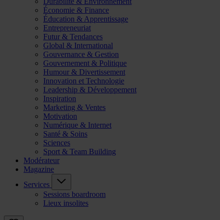
Durabilité & Environnement
Économie & Finance
Éducation & Apprentissage
Entrepreneuriat
Futur & Tendances
Global & International
Gouvernance & Gestion
Gouvernement & Politique
Humour & Divertissement
Innovation et Technologie
Leadership & Développement
Inspiration
Marketing & Ventes
Motivation
Numérique & Internet
Santé & Soins
Sciences
Sport & Team Building
Modérateur
Magazine
Services
Sessions boardroom
Lieux insolites