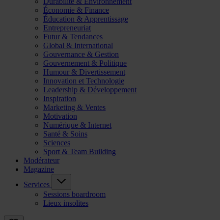
Durabilité & Environnement
Économie & Finance
Éducation & Apprentissage
Entrepreneuriat
Futur & Tendances
Global & International
Gouvernance & Gestion
Gouvernement & Politique
Humour & Divertissement
Innovation et Technologie
Leadership & Développement
Inspiration
Marketing & Ventes
Motivation
Numérique & Internet
Santé & Soins
Sciences
Sport & Team Building
Modérateur
Magazine
Services
Sessions boardroom
Lieux insolites