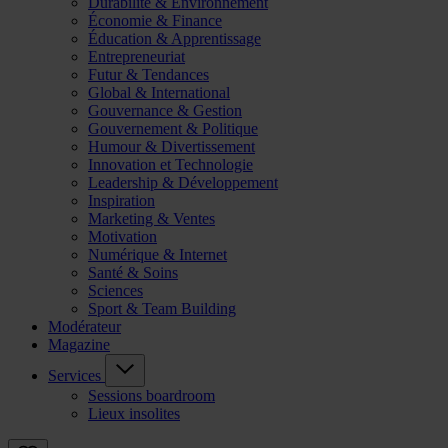
Durabilité & Environnement
Économie & Finance
Éducation & Apprentissage
Entrepreneuriat
Futur & Tendances
Global & International
Gouvernance & Gestion
Gouvernement & Politique
Humour & Divertissement
Innovation et Technologie
Leadership & Développement
Inspiration
Marketing & Ventes
Motivation
Numérique & Internet
Santé & Soins
Sciences
Sport & Team Building
Modérateur
Magazine
Services
Sessions boardroom
Lieux insolites