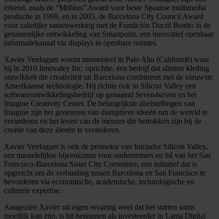
erkend, zoals de “Möbius” Award voor beste Spaanse multimedia
productie in 1999, en in 2005, de Barcelona City Council Award
voor zakelijke samenwerking met de Fundición Ductil Benito in de
gezamenlijke ontwikkeling van Smartpoint, een innovatief openbaar
informatiekanaal via displays in openbare ruimtes.
Xavier Verdaguer woont momenteel in Palo Alto (Californië) waar
hij in 2010 Innovaley Inc. oprichtte, een bedrijf dat slimme kleding
ontwikkelt die creativiteit uit Barcelona combineert met de nieuwste
Amerikaanse technologie. Hij richtte ook in Silicon Valley een
softwareontwikkelingsbedrijf op genaamd Seven4seven en het
Imagine Creativity Center. De belangrijkste doelstellingen van
Imagine zijn het genereren van disruptieve ideeën om de wereld te
veranderen en het leven van de mensen die betrokken zijn bij de
creatie van deze ideeën te veranderen.
Xavier Verdaguer is ook de promotor van Iniciador Silicon Valley,
een maandelijkse bijeenkomst voor ondernemers en lid van het San
Francisco-Barcelona Sister City Committee, een initiatief dat is
opgericht om de verbinding tussen Barcelona en San Francisco te
bevorderen via economische, academische, technologische en
culturele expertise.
Aangezien Xavier uit eigen ervaring weet dat het starten soms
moeilijk kan zijn, is hij begonnen als investeerder in Lanta Digital