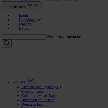
Nederlands
English
Nederlands
Français
Deutsch
Voer een zoekterm in:
Sprekers
Artificial Intelligence (AI)
Communicatie
Cultuur en Maatschappij
Diversiteit en Inclusie
Duurzaamheid