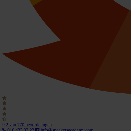
9.2
van 770 beoordelingen
010 433 33 22
info@speakersacademy.com