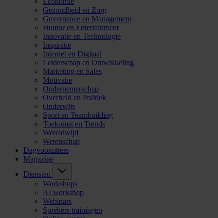
Economie
Gezondheid en Zorg
Governance en Management
Humor en Entertainment
Innovatie en Technologie
Inspiratie
Internet en Digitaal
Leiderschap en Ontwikkeling
Marketing en Sales
Motivatie
Ondernemerschap
Overheid en Politiek
Onderwijs
Sport en Teambuilding
Toekomst en Trends
Wereldwijd
Wetenschap
Dagvoorzitters
Magazine
Diensten
Workshops
AI workshop
Webinars
Sprekers trainingen