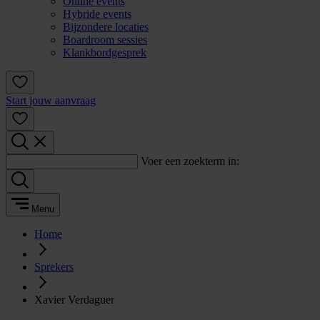
Online events
Hybride events
Bijzondere locaties
Boardroom sessies
Klankbordgesprek
Start jouw aanvraag
Voer een zoekterm in:
Menu
Home
Sprekers
Xavier Verdaguer