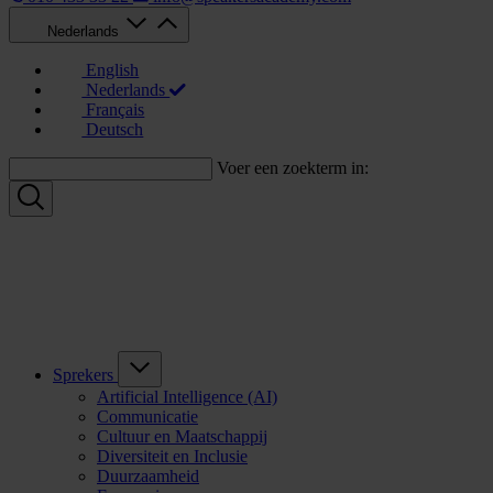
Nederlands
English
Nederlands
Français
Deutsch
Voer een zoekterm in:
Sprekers
Artificial Intelligence (AI)
Communicatie
Cultuur en Maatschappij
Diversiteit en Inclusie
Duurzaamheid