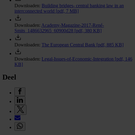
Downloaden:
Building bridges- central banking law in an
interconnected world
[pdf, 7 MB]
Downloaden:
Academy-Magazine-2017-René-
Smits_1486632965_60900d28
[pdf, 380 KB]
Downloaden:
The European Central Bank
[pdf, 885 KB]
Downloaden:
Legal-Issues-of-Economic-Integration
[pdf, 146
KB]
Deel