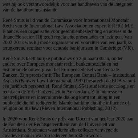
was hij ook verantwoordelijk voor het handhaven van de integriteit
van de handhavingsinstantie.
René Smits is lid van de Commissie voor Internationaal Monetair
Recht van de International Law Association en expert bij P.R.I.M.E.
Finance, een organisatie voor geschillenbeslechting en advies in de
financiële sector. Hij geeft regelmatig presentaties en lezingen. Van
2002-2013 was hij mede-organisator en voorzitter van een jaarlijks
terugkerend seminar voor centrale bankjuristen in Cambridge (VK).
René Smits heeft talrijke publicaties op zijn naam staan, onder
andere over Europees monetair recht, bankentoezicht en het
institutionele ontwerp van het Europees Stelsel van Centrale
Banken. Zijn proefschrift The European Central Bank – Institutional
Aspects (Kluwer Law International, 1997) bespreekt de ECB vanuit
een juridisch perspectief. René Smits (1954) studeerde sociologie en
recht aan de Vrije Universiteit in Amsterdam. Zijn interesse in
interreligieuze en interculturele dialoog komt tot uiting in een
publicatie die hij redigeerde: Islamic banking and the influence of
religion on the law (Eleven International Publishing, 2012).
In 2020 won René Smits de prijs van Docent van het Jaar 2020 aan
de Faculteit der Rechtsgeleerdheid van de Universiteit van
Amsterdam. Studenten waarderen zijn colleges vanwege de
creatieve manier waarop iedereen betrokken wordt.