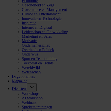
Economie
Gezondheid en Zorg
Governance en Management
Humor en Entertainment
Innovatie en Technologie
Inspiratie
Internet en Digitaal
Leiderschap en Ontwikkeling
Marketing en Sales
Motivatie
Ondernemerschap
Overheid en Politiek
Onderwijs
Sport en Teambuilding
Toekomst en Trends
Wereldwijd
Wetenschap
Dagvoorzitters
Magazine
Diensten
Workshops
AI workshop
Webinars
Sprekers trainingen