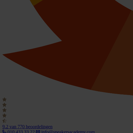
9.2
van 770 beoordelingen
010 433 33 22
info@speakersacademy.com