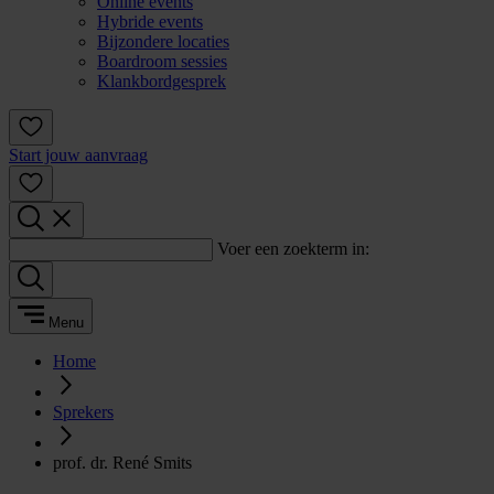
Online events
Hybride events
Bijzondere locaties
Boardroom sessies
Klankbordgesprek
Start jouw aanvraag
Voer een zoekterm in:
Menu
Home
Sprekers
prof. dr. René Smits