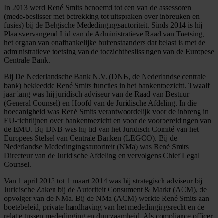
In 2013 werd René Smits benoemd tot een van de assessoren
(mede-beslisser met betrekking tot uitspraken over inbreuken en
fusies) bij de Belgische Mededingingsautoriteit. Sinds 2014 is hij
Plaatsvervangend Lid van de Administratieve Raad van Toetsing,
het orgaan van onafhankelijke buitenstaanders dat belast is met de
administratieve toetsing van de toezichtbeslissingen van de Europese
Centrale Bank.
Bij De Nederlandsche Bank N.V. (DNB, de Nederlandse centrale
bank) bekleedde René Smits functies in het bankentoezicht. Twaalf
jaar lang was hij juridisch adviseur van de Raad van Bestuur
(General Counsel) en Hoofd van de Juridische Afdeling. In die
hoedanigheid was René Smits verantwoordelijk voor de inbreng in
EU-richtlijnen over bankentoezicht en voor de voorbereidingen van
de EMU. Bij DNB was hij lid van het Juridisch Comité van het
Europees Stelsel van Centrale Banken (LEGCO). Bij de
Nederlandse Mededingingsautoriteit (NMa) was René Smits
Directeur van de Juridische Afdeling en vervolgens Chief Legal
Counsel.
Van 1 april 2013 tot 1 maart 2014 was hij strategisch adviseur bij
Juridische Zaken bij de Autoriteit Consument & Markt (ACM), de
opvolger van de NMa. Bij de NMa (ACM) werkte René Smits aan
boetebeleid, private handhaving van het mededingingsrecht en de
relatie tussen mededinging en duurzaamheid. Als compliance officer