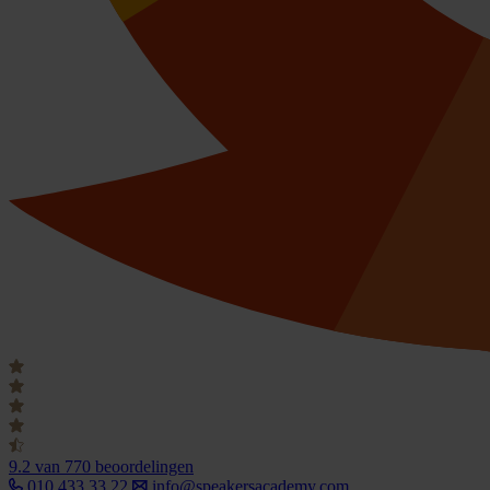
9.2
van 770 beoordelingen
010 433 33 22
info@speakersacademy.com