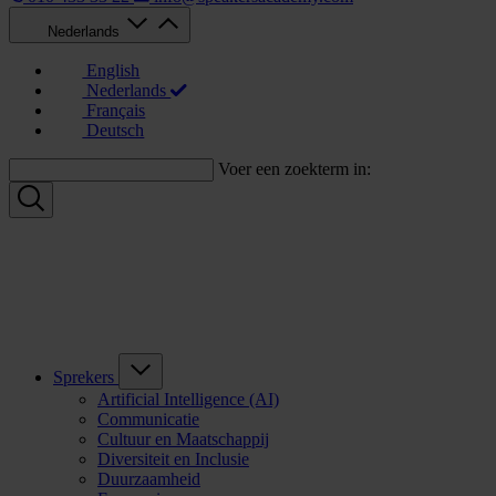
Nederlands
English
Nederlands
Français
Deutsch
Voer een zoekterm in:
Sprekers
Artificial Intelligence (AI)
Communicatie
Cultuur en Maatschappij
Diversiteit en Inclusie
Duurzaamheid