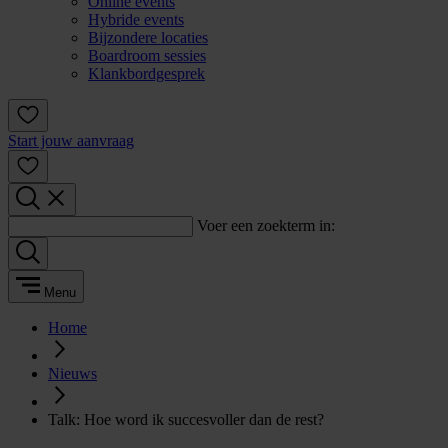
Online events
Hybride events
Bijzondere locaties
Boardroom sessies
Klankbordgesprek
Start jouw aanvraag
Voer een zoekterm in:
Menu
Home
Nieuws
Talk: Hoe word ik succesvoller dan de rest?