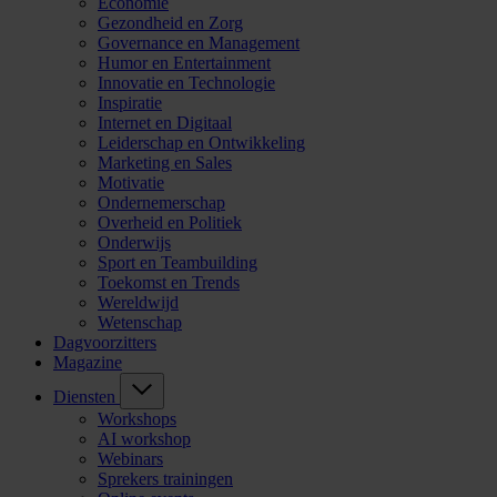
Economie
Gezondheid en Zorg
Governance en Management
Humor en Entertainment
Innovatie en Technologie
Inspiratie
Internet en Digitaal
Leiderschap en Ontwikkeling
Marketing en Sales
Motivatie
Ondernemerschap
Overheid en Politiek
Onderwijs
Sport en Teambuilding
Toekomst en Trends
Wereldwijd
Wetenschap
Dagvoorzitters
Magazine
Diensten
Workshops
AI workshop
Webinars
Sprekers trainingen