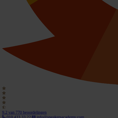
9.2
van 770 beoordelingen
010 433 33 22
info@speakersacademy.com