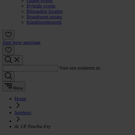
Online events
Hybride events
Bijzondere locaties
Boardroom sessies
Klankbordgesprek
Start jouw aanvraag
Voer een zoekterm in:
Menu
Home
Sprekers
dr. J.P. Pawliw-Fry