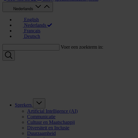
Nederlands
English
Nederlands
Français
Deutsch
Voer een zoekterm in:
Sprekers
Artificial Intelligence (AI)
Communicatie
Cultuur en Maatschappij
Diversiteit en Inclusie
Duurzaamheid