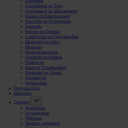
Economie
Gezondheid en Zorg
Governance en Management
Humor en Entertainment
Innovatie en Technologie
Inspiratie
Internet en Digitaal
Leiderschap en Ontwikkeling
Marketing en Sales
Motivatie
Ondernemerschap
Overheid en Politiek
Onderwijs
Sport en Teambuilding
Toekomst en Trends
Wereldwijd
Wetenschap
Dagvoorzitters
Magazine
Diensten
Workshops
AI workshop
Webinars
Sprekers trainingen