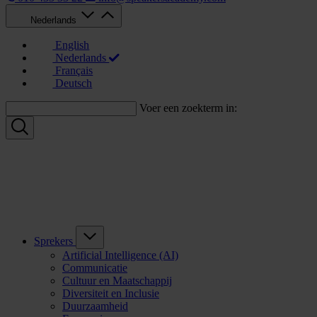
Nederlands
English
Nederlands
Français
Deutsch
Voer een zoekterm in:
Sprekers
Artificial Intelligence (AI)
Communicatie
Cultuur en Maatschappij
Diversiteit en Inclusie
Duurzaamheid