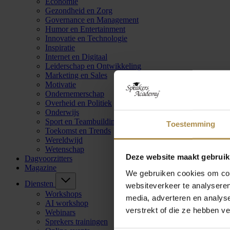
Economie
Gezondheid en Zorg
Governance en Management
Humor en Entertainment
Innovatie en Technologie
Inspiratie
Internet en Digitaal
Leiderschap en Ontwikkeling
Marketing en Sales
Motivatie
Ondernemerschap
Overheid en Politiek
Onderwijs
Sport en Teambuilding
Toestemming
Toekomst en Trends
Wereldwijd
Wetenschap
Deze website maakt gebruik
Dagvoorzitters
Magazine
We gebruiken cookies om cont
Diensten
websiteverkeer te analyseren
Workshops
media, adverteren en analys
AI workshop
verstrekt of die ze hebben v
Webinars
Sprekers trainingen