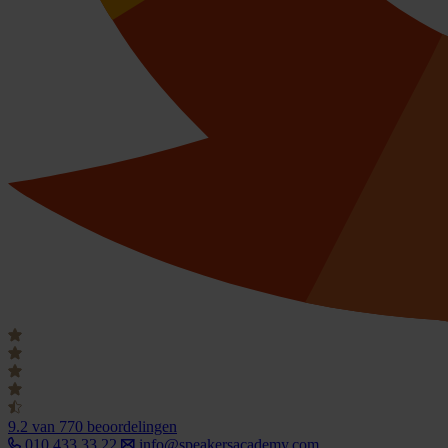
9.2
van 770 beoordelingen
010 433 33 22
info@speakersacademy.com