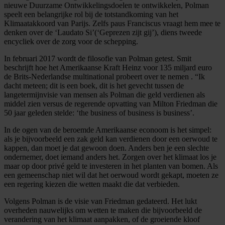
nieuwe Duurzame Ontwikkelingsdoelen te ontwikkelen, Polman
speelt een belangrijke rol bij de totstandkoming van het
Klimaatakkoord van Parijs. Zelfs paus Franciscus vraagt hem mee te
denken over de ‘Laudato Si’(‘Geprezen zijt gij’), diens tweede
encycliek over de zorg voor de schepping.
In februari 2017 wordt de filosofie van Polman getest. Smit
beschrijft hoe het Amerikaanse Kraft Heinz voor 135 miljard euro
de Brits-Nederlandse multinational probeert over te nemen . “Ik
dacht meteen; dit is een boek, dit is het gevecht tussen de
langetermijnvisie van mensen als Polman die geld verdienen als
middel zien versus de regerende opvatting van Milton Friedman die
50 jaar geleden stelde: ‘the business of business is business’.
In de ogen van de beroemde Amerikaanse econoom is het simpel:
als je bijvoorbeeld een zak geld kan verdienen door een oerwoud te
kappen, dan moet je dat gewoon doen. Anders ben je een slechte
ondernemer, doet iemand anders het. Zorgen over het klimaat los je
maar op door privé geld te investeren in het planten van bomen. Als
een gemeenschap niet wil dat het oerwoud wordt gekapt, moeten ze
een regering kiezen die wetten maakt die dat verbieden.
Volgens Polman is de visie van Friedman gedateerd. Het lukt
overheden nauwelijks om wetten te maken die bijvoorbeeld de
verandering van het klimaat aanpakken, of de groeiende kloof