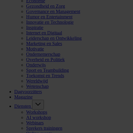
Economie
Gezondheid en Zorg
Governance en Management
Humor en Entertainment
Innovatie en Technologie
Inspiratie
Internet en Digitaal
Leiderschap en Ontwikkeling
Marketing en Sales
Motivatie
Ondernemerschap
Overheid en Politiek
Onderwijs
Sport en Teambuilding
Toekomst en Trends
Wereldwijd
Wetenschap
Dagvoorzitters
Magazine
Diensten
Workshops
AI workshop
Webinars
Sprekers trainingen