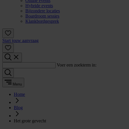
Online events
Hybride events
Bijzondere locaties
Boardroom sessies
Klankbordgesprek
Start jouw aanvraag
Voer een zoekterm in:
Menu
Home
Blog
Het grote gevecht