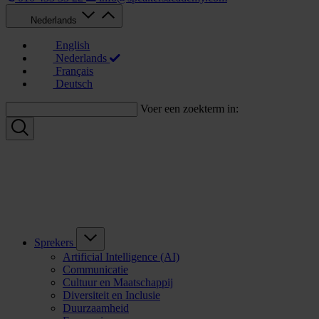
Nederlands
English
Nederlands
Français
Deutsch
Voer een zoekterm in:
Sprekers
Artificial Intelligence (AI)
Communicatie
Cultuur en Maatschappij
Diversiteit en Inclusie
Duurzaamheid