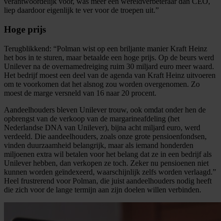
verantwoordelijk voor, was meer een wereldverbeteraar dan CEO,
liep daardoor eigenlijk te ver voor de troepen uit.”
Hoge prijs
Terugblikkend: “Polman wist op een briljante manier Kraft Heinz
het bos in te sturen, maar betaalde een hoge prijs. Op de beurs werd
Unilever na de overnamedreiging ruim 30 miljard euro meer waard.
Het bedrijf moest een deel van de agenda van Kraft Heinz uitvoeren
om te voorkomen dat het alsnog zou worden overgenomen. Zo
moest de marge versneld van 16 naar 20 procent.
Aandeelhouders bleven Unilever trouw, ook omdat onder hen de
opbrengst van de verkoop van de margarineafdeling (het
Nederlandse DNA van Unilever), bijna acht miljard euro, werd
verdeeld. Die aandeelhouders, zoals onze grote pensioenfondsen,
vinden duurzaamheid belangrijk, maar als iemand honderden
miljoenen extra wil betalen voor het belang dat ze in een bedrijf als
Unilever hebben, dan verkopen ze toch. Zeker nu pensioenen niet
kunnen worden geïndexeerd, waarschijnlijk zelfs worden verlaagd.”
Heel frustrerend voor Polman, die juist aandeelhouders nodig heeft
die zich voor de lange termijn aan zijn doelen willen verbinden.