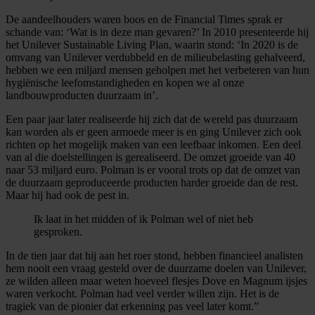
De aandeelhouders waren boos en de Financial Times sprak er
schande van: ‘Wat is in deze man gevaren?’ In 2010 presenteerde hij
het Unilever Sustainable Living Plan, waarin stond: ‘In 2020 is de
omvang van Unilever verdubbeld en de milieubelasting gehalveerd,
hebben we een miljard mensen geholpen met het verbeteren van hun
hygiënische leefomstandigheden en kopen we al onze
landbouwproducten duurzaam in’.
Een paar jaar later realiseerde hij zich dat de wereld pas duurzaam
kan worden als er geen armoede meer is en ging Unilever zich ook
richten op het mogelijk maken van een leefbaar inkomen. Een deel
van al die doelstellingen is gerealiseerd. De omzet groeide van 40
naar 53 miljard euro. Polman is er vooral trots op dat de omzet van
de duurzaam geproduceerde producten harder groeide dan de rest.
Maar hij had ook de pest in.
Ik laat in het midden of ik Polman wel of niet heb
gesproken.
In de tien jaar dat hij aan het roer stond, hebben financieel analisten
hem nooit een vraag gesteld over de duurzame doelen van Unilever,
ze wilden alleen maar weten hoeveel flesjes Dove en Magnum ijsjes
waren verkocht. Polman had veel verder willen zijn. Het is de
tragiek van de pionier dat erkenning pas veel later komt.”