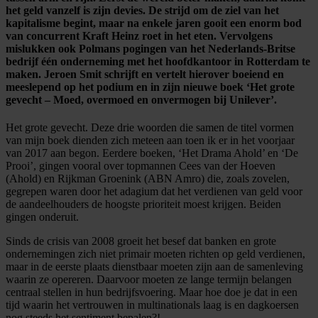
het geld vanzelf is zijn devies. De strijd
om de ziel van het
kapitalisme begint, maar na enkele jaren gooit een enorm bod
van concurrent Kraft Heinz roet in het eten. Vervolgens
mislukken ook Polmans pogingen van het Nederlands-Britse
bedrijf één onderneming met het hoofdkantoor in Rotterdam te
maken. Jeroen Smit schrijft en vertelt hierover boeiend en
meeslepend op het podium en in zijn nieuwe boek ‘Het grote
gevecht – Moed, overmoed en onvermogen bij Unilever’.
Het grote gevecht. Deze drie woorden die samen de titel vormen
van mijn boek dienden zich meteen aan toen ik er in het voorjaar
van 2017 aan begon. Eerdere boeken, ‘Het Drama Ahold’ en ‘De
Prooi’, gingen vooral over topmannen Cees van der Hoeven
(Ahold) en Rijkman Groenink (ABN Amro) die, zoals zovelen,
gegrepen waren door het adagium dat het verdienen van geld voor
de aandeelhouders de hoogste prioriteit moest krijgen. Beiden
gingen onderuit.
Sinds de crisis van 2008 groeit het besef dat banken en grote
ondernemingen zich niet primair moeten richten op geld verdienen,
maar in de eerste plaats dienstbaar moeten zijn aan de samenleving
waarin ze opereren. Daarvoor moeten ze lange termijn belangen
centraal stellen in hun bedrijfsvoering. Maar hoe doe je dat in een
tijd waarin het vertrouwen in multinationals laag is en dagkoersen
nog steeds het sentiment bepalen?!