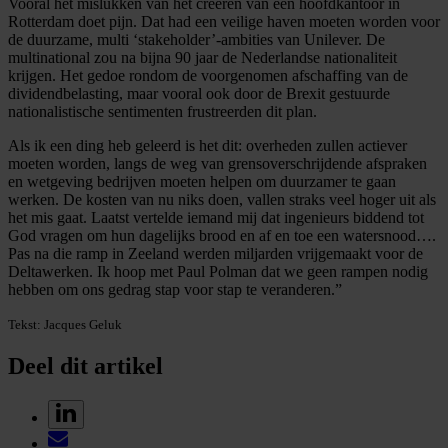
Vooral het mislukken van het creëren van een hoofdkantoor in
Rotterdam doet pijn. Dat had een veilige haven moeten worden voor
de duurzame, multi ‘stakeholder’-ambities van Unilever. De
multinational zou na bijna 90 jaar de Nederlandse nationaliteit
krijgen. Het gedoe rondom de voorgenomen afschaffing van de
dividendbelasting, maar vooral ook door de Brexit gestuurde
nationalistische sentimenten frustreerden dit plan.
Als ik een ding heb geleerd is het dit: overheden zullen actiever
moeten worden, langs de weg van grensoverschrijdende afspraken
en wetgeving bedrijven moeten helpen om duurzamer te gaan
werken. De kosten van nu niks doen, vallen straks veel hoger uit als
het mis gaat. Laatst vertelde iemand mij dat ingenieurs biddend tot
God vragen om hun dagelijks brood en af en toe een watersnood….
Pas na die ramp in Zeeland werden miljarden vrijgemaakt voor de
Deltawerken. Ik hoop met Paul Polman dat we geen rampen nodig
hebben om ons gedrag stap voor stap te veranderen.”
Tekst: Jacques Geluk
Deel dit artikel