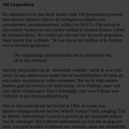
160 Gesprekken
De afgelopen twee jaar heeft Jeroen Smit 160 gesprekken gevoerd
met mensen binnen Unilever én vertegenwoordigers van
concurrenten, pensioenfondsen, politici en NGO’s. Om net als in
zijn eerdere boeken tot een lopend verhaal te kunnen komen, citeert
hij niemand direct. Hij vertelt ook niet met wie hij heeft gesproken,
maar checkt hun verhalen. “Ik laat dus in het midden of ik Polman
wel of niet heb gesproken.
Die ongeduldige aandeelhouder die nu rendement wil,
zit in ons allemaal.
Met het perspectief van de ‘alwetende verteller’ neem ik weer een
risico. Ik kan alleen maar hopen dat de hoofdrolspelers dit boek als
een valide reconstructie zullen erkennen. Net als in mijn eerdere
boeken gaat het vooral over leiderschap. Over Polman, maar ook
over diens voorgangers. Dat is belangrijk, ook voor Polman was
Unilever al met duurzaamheid bezig.
Wist je bijvoorbeeld dat het bedrijf in 1996 als eerste een
samenwerkingsverband met het Wereld Natuur Fonds aanging? Dat
de Marine Stewardship Council is gericht op het duurzaam maken
van de visvangst? Bij Unilever realiseerden ze zich dat ze nog een
tijdje veel geld konden verdienen aan vissticks, maar dat uiteindelijk