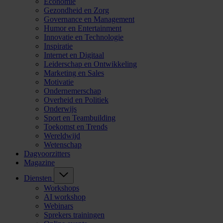
Economie
Gezondheid en Zorg
Governance en Management
Humor en Entertainment
Innovatie en Technologie
Inspiratie
Internet en Digitaal
Leiderschap en Ontwikkeling
Marketing en Sales
Motivatie
Ondernemerschap
Overheid en Politiek
Onderwijs
Sport en Teambuilding
Toekomst en Trends
Wereldwijd
Wetenschap
Dagvoorzitters
Magazine
Diensten
Workshops
AI workshop
Webinars
Sprekers trainingen