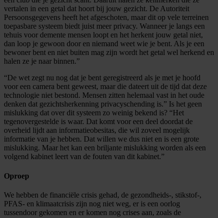
vertalen in een getal dat hoort bij jouw gezicht. De Autoriteit
Persoonsgegevens heeft het afgeschoten, maar dit op vele terreinen
toepasbare systeem biedt juist meer privacy. Wanneer je langs een
tehuis voor demente mensen loopt en het herkent jouw getal niet,
dan loop je gewoon door en niemand weet wie je bent. Als je een
bewoner bent en niet buiten mag zijn wordt het getal wel herkend en
halen ze je naar binnen.”
“De wet zegt nu nog dat je bent geregistreerd als je met je hoofd
voor een camera bent geweest, maar die dateert uit de tijd dat deze
technologie niet bestond. Mensen zitten helemaal vast in het oude
denken dat gezichtsherkenning privacyschending is.” Is het geen
mislukking dat over dit systeem zo weinig bekend is? “Het
tegenovergestelde is waar. Dat komt voor een deel doordat de
overheid lijdt aan informatieobesitas, die wil zoveel mogelijk
informatie van je hebben. Dat willen we dus niet en is een grote
mislukking. Maar het kan een briljante mislukking worden als een
volgend kabinet leert van de fouten van dit kabinet.”
Oproep
We hebben de financiële crisis gehad, de gezondheids-, stikstof-,
PFAS- en klimaatcrisis zijn nog niet weg, er is een oorlog
tussendoor gekomen en er komen nog crises aan, zoals de