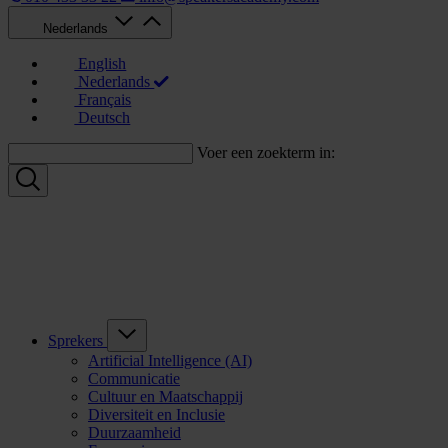
Nederlands
English
Nederlands
Français
Deutsch
Voer een zoekterm in:
Sprekers
Artificial Intelligence (AI)
Communicatie
Cultuur en Maatschappij
Diversiteit en Inclusie
Duurzaamheid