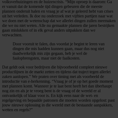
volksverhuizingen en de huizencrisis. “Mijn oproep is daarom: Ga
er vanuit dat de komende tijd dingen gebeuren die de meeste
plannen onderuit halen en vraag je af wat je geleerd hebt van crises
uit het verleden. Ik doe nu onderzoek met vijftien partijen naar wat
we doen met de wetenschap dat we allerlei dingen zullen meemaken
die we nu niet weten. Alle nu gemaakte plannen die jaren bestrijken
gaan mislukken of in elk geval anders uitpakken dan we
verwachten.
Door vooruit te falen, dus voordat je begint te leren van
dingen die mis hadden kunnen gaan, maar dus nog niet
daadwerkelijk mis zijn gegaan, heb je wel de
faalopbrengsten, maar niet de faalkosten.
Dat geldt ook voor bedrijven die bijvoorbeeld compleet nieuwe
productlijnen in de markt zetten en tijdens dat traject tegen allerlei
zaken aanlopen.” We praten over timing met als voorbeeld de
introductie van e-herkenning. “Vraag je of je op het goede moment
met plannen komt. Wanneer je te laat bent heeft het dan überhaupt
nog zin en als je te vroeg bent is de vraag of de wereld er al
ontvankelijk of klaar voor is. En kijk eens naar de wet- en
regelgeving en bepaalde patronen die moeten worden opgelost: past
jouw nieuwe oplossing in die wereld met de bestaande aanpakken,
wetten en regels?”