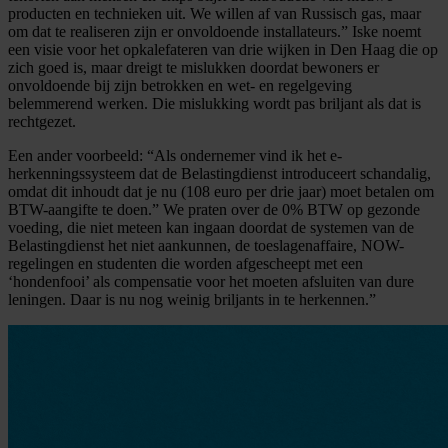
producten en technieken uit. We willen af van Russisch gas, maar
om dat te realiseren zijn er onvoldoende installateurs.” Iske noemt
een visie voor het opkalefateren van drie wijken in Den Haag die op
zich goed is, maar dreigt te mislukken doordat bewoners er
onvoldoende bij zijn betrokken en wet- en regelgeving
belemmerend werken. Die mislukking wordt pas briljant als dat is
rechtgezet.
Een ander voorbeeld: “Als ondernemer vind ik het e-
herkenningssysteem dat de Belastingdienst introduceert schandalig,
omdat dit inhoudt dat je nu (108 euro per drie jaar) moet betalen om
BTW-aangifte te doen.” We praten over de 0% BTW op gezonde
voeding, die niet meteen kan ingaan doordat de systemen van de
Belastingdienst het niet aankunnen, de toeslagenaffaire, NOW-
regelingen en studenten die worden afgescheept met een
‘hondenfooi’ als compensatie voor het moeten afsluiten van dure
leningen. Daar is nu nog weinig briljants in te herkennen.”