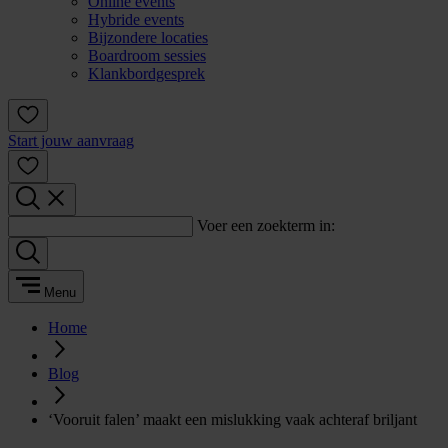
Online events
Hybride events
Bijzondere locaties
Boardroom sessies
Klankbordgesprek
Start jouw aanvraag
Voer een zoekterm in:
Menu
Home
Blog
‘Vooruit falen’ maakt een mislukking vaak achteraf briljant