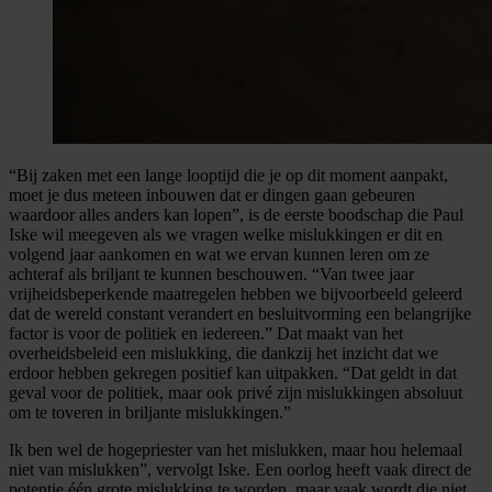
“Bij zaken met een lange looptijd die je op dit moment aanpakt,
moet je dus meteen inbouwen dat er dingen gaan gebeuren
waardoor alles anders kan lopen”, is de eerste boodschap die Paul
Iske wil meegeven als we vragen welke mislukkingen er dit en
volgend jaar aankomen en wat we ervan kunnen leren om ze
achteraf als briljant te kunnen beschouwen. “Van twee jaar
vrijheidsbeperkende maatregelen hebben we bijvoorbeeld geleerd
dat de wereld constant verandert en besluitvorming een belangrijke
factor is voor de politiek en iedereen.” Dat maakt van het
overheidsbeleid een mislukking, die dankzij het inzicht dat we
erdoor hebben gekregen positief kan uitpakken. “Dat geldt in dat
geval voor de politiek, maar ook privé zijn mislukkingen absoluut
om te toveren in briljante mislukkingen.”
Ik ben wel de hogepriester van het mislukken, maar hou helemaal
niet van mislukken”, vervolgt Iske. Een oorlog heeft vaak direct de
potentie één grote mislukking te worden, maar vaak wordt die niet