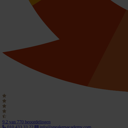
9.2
van 770 beoordelingen
010 433 33 22
info@speakersacademy.com