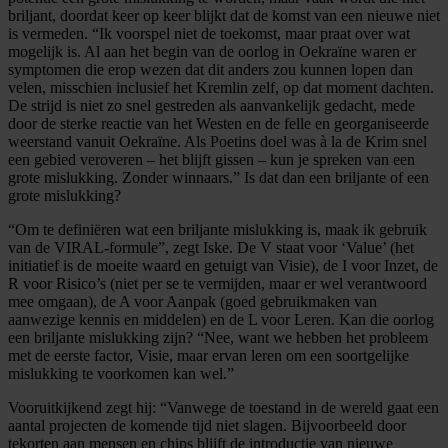
briljant, doordat keer op keer blijkt dat de komst van een nieuwe niet
is vermeden. “Ik voorspel niet de toekomst, maar praat over wat
mogelijk is. Al aan het begin van de oorlog in Oekraïne waren er
symptomen die erop wezen dat dit anders zou kunnen lopen dan
velen, misschien inclusief het Kremlin zelf, op dat moment dachten.
De strijd is niet zo snel gestreden als aanvankelijk gedacht, mede
door de sterke reactie van het Westen en de felle en georganiseerde
weerstand vanuit Oekraïne. Als Poetins doel was à la de Krim snel
een gebied veroveren – het blijft gissen – kun je spreken van een
grote mislukking. Zonder winnaars.” Is dat dan een briljante of een
grote mislukking?
“Om te definiëren wat een briljante mislukking is, maak ik gebruik
van de VIRAL-formule”, zegt Iske. De V staat voor ‘Value’ (het
initiatief is de moeite waard en getuigt van Visie), de I voor Inzet, de
R voor Risico’s (niet per se te vermijden, maar er wel verantwoord
mee omgaan), de A voor Aanpak (goed gebruikmaken van
aanwezige kennis en middelen) en de L voor Leren. Kan die oorlog
een briljante mislukking zijn? “Nee, want we hebben het probleem
met de eerste factor, Visie, maar ervan leren om een soortgelijke
mislukking te voorkomen kan wel.”
Vooruitkijkend zegt hij: “Vanwege de toestand in de wereld gaat een
aantal projecten de komende tijd niet slagen. Bijvoorbeeld door
tekorten aan mensen en chips blijft de introductie van nieuwe