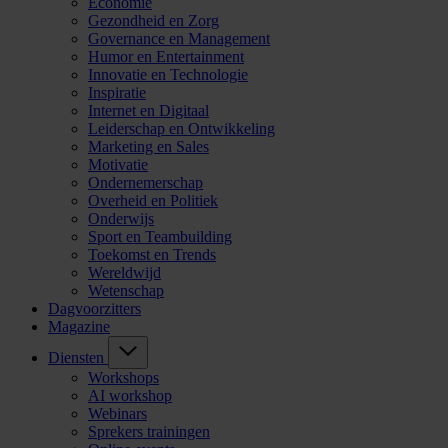
Economie
Gezondheid en Zorg
Governance en Management
Humor en Entertainment
Innovatie en Technologie
Inspiratie
Internet en Digitaal
Leiderschap en Ontwikkeling
Marketing en Sales
Motivatie
Ondernemerschap
Overheid en Politiek
Onderwijs
Sport en Teambuilding
Toekomst en Trends
Wereldwijd
Wetenschap
Dagvoorzitters
Magazine
Diensten
Workshops
AI workshop
Webinars
Sprekers trainingen