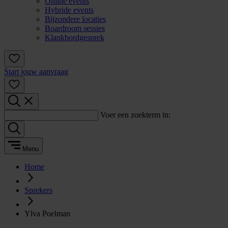
Online events
Hybride events
Bijzondere locaties
Boardroom sessies
Klankbordgesprek
Start jouw aanvraag
Voer een zoekterm in:
Menu
Home
Sprekers
Ylva Poelman