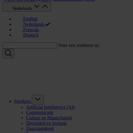
Nederlands
English
Nederlands
Français
Deutsch
Voer een zoekterm in:
Sprekers
Artificial Intelligence (AI)
Communicatie
Cultuur en Maatschappij
Diversiteit en Inclusie
Duurzaamheid