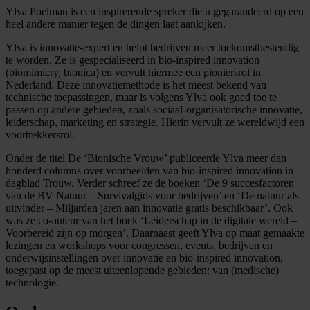
Ylva Poelman is een inspirerende spreker die u gegarandeerd op een
heel andere manier tegen de dingen laat aankijken.
Ylva is innovatie-expert en helpt bedrijven meer toekomstbestendig
te worden. Ze is gespecialiseerd in bio-inspired innovation
(biomimicry, bionica) en vervult hiermee een pioniersrol in
Nederland. Deze innovatiemethode is het meest bekend van
technische toepassingen, maar is volgens Ylva ook goed toe te
passen op andere gebieden, zoals sociaal-organisatorische innovatie,
leiderschap, marketing en strategie. Hierin vervult ze wereldwijd een
voortrekkersrol.
Onder de titel De ‘Bionische Vrouw’ publiceerde Ylva meer dan
honderd columns over voorbeelden van bio-inspired innovation in
dagblad Trouw. Verder schreef ze de boeken ‘De 9 succesfactoren
van de BV Natuur – Survivalgids voor bedrijven’ en ‘De natuur als
uitvinder – Miljarden jaren aan innovatie gratis beschikbaar’. Ook
was ze co-auteur van het boek ‘Leiderschap in de digitale wereld –
Voorbereid zijn op morgen’. Daarnaast geeft Ylva op maat gemaakte
lezingen en workshops voor congressen, events, bedrijven en
onderwijsinstellingen over innovatie en bio-inspired innovation,
toegepast op de meest uiteenlopende gebieden: van (medische)
technologie.