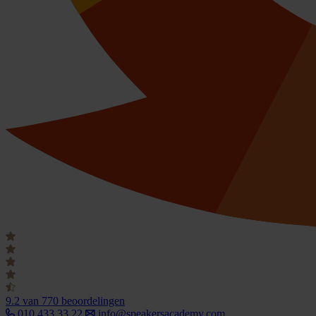
9.2
van 770 beoordelingen
010 433 33 22
info@speakersacademy.com