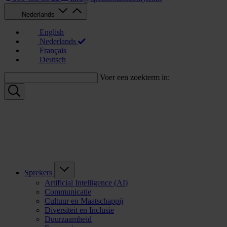
Nederlands
English
Nederlands
Français
Deutsch
Voer een zoekterm in:
Sprekers
Artificial Intelligence (AI)
Communicatie
Cultuur en Maatschappij
Diversiteit en Inclusie
Duurzaamheid