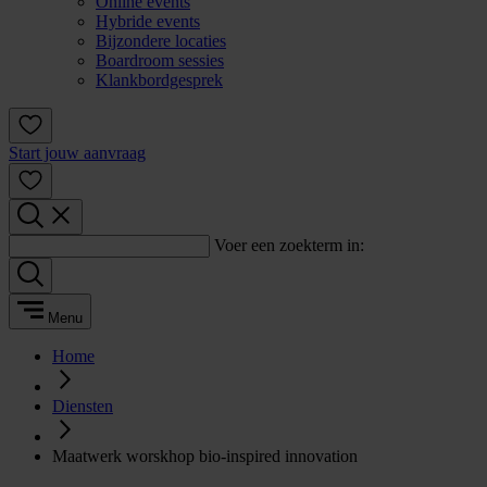
Online events
Hybride events
Bijzondere locaties
Boardroom sessies
Klankbordgesprek
Start jouw aanvraag
Voer een zoekterm in:
Menu
Home
Diensten
Maatwerk worskhop bio-inspired innovation