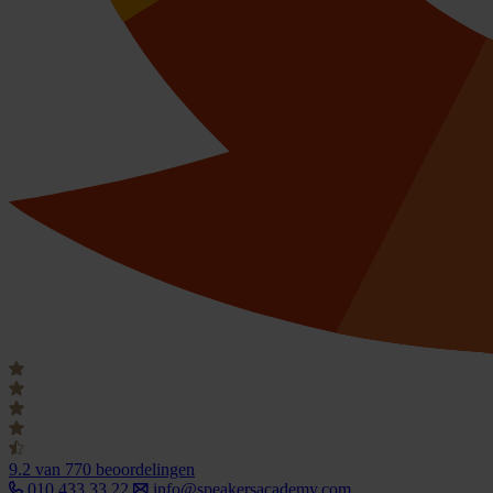
9.2
van 770 beoordelingen
010 433 33 22
info@speakersacademy.com