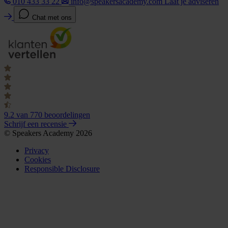
010 433 33 22
info@speakersacademy.com
Laat je adviseren
Chat met ons
9.2
van 770 beoordelingen
Schrijf een recensie
© Speakers Academy 2026
Privacy
Cookies
Responsible Disclosure