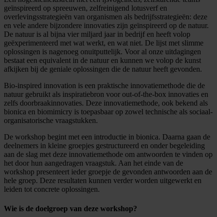
geïnspireerd op spreeuwen, zelfreinigend lotusverf en
overlevingsstrategieën van organismen als bedrijfsstrategieën: deze
en vele andere bijzondere innovaties zijn geïnspireerd op de natuur.
De natuur is al bijna vier miljard jaar in bedrijf en heeft volop
geëxperimenteerd met wat werkt, en wat niet. De lijst met slimme
oplossingen is nagenoeg onuitputtelijk. Voor al onze uitdagingen
bestaat een equivalent in de natuur en kunnen we volop de kunst
afkijken bij de geniale oplossingen die de natuur heeft gevonden.
Bio-inspired innovation is een praktische innovatiemethode die de
natuur gebruikt als inspiratiebron voor out-of-the-box innovaties en
zelfs doorbraakinnovaties. Deze innovatiemethode, ook bekend als
bionica en biomimicry is toepasbaar op zowel technische als sociaal-
organisatorische vraagstukken.
De workshop begint met een introductie in bionica. Daarna gaan de
deelnemers in kleine groepjes gestructureerd en onder begeleiding
aan de slag met deze innovatiemethode om antwoorden te vinden op
het door hun aangedragen vraagstuk. Aan het einde van de
workshop presenteert ieder groepje de gevonden antwoorden aan de
hele groep. Deze resultaten kunnen verder worden uitgewerkt en
leiden tot concrete oplossingen.
Wie is de doelgroep van deze workshop?