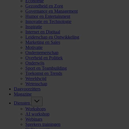
Economie
Gezondheid en Zorg
Governance en Management
Humor en Entertainment
Innovatie en Technologie
Inspiratie
Internet en Digitaal
Leiderschap en Ontwikkeling
Marketing en Sales
Motivatie
Ondernemerschap
Overheid en Politiek
Onderwijs
Sport en Teambuilding
Toekomst en Trends
Wereldwijd
Wetenschap
Dagvoorzitters
Magazine
Diensten
Workshops
AI workshop
Webinars
Sprekers trainingen