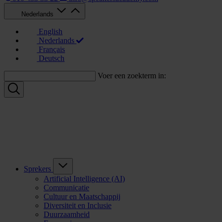
Nederlands
English
Nederlands
Français
Deutsch
Voer een zoekterm in:
Sprekers
Artificial Intelligence (AI)
Communicatie
Cultuur en Maatschappij
Diversiteit en Inclusie
Duurzaamheid