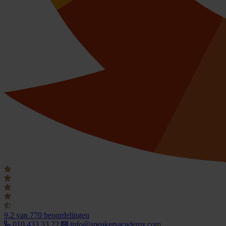
9.2
van 770 beoordelingen
010 433 33 22
info@speakersacademy.com