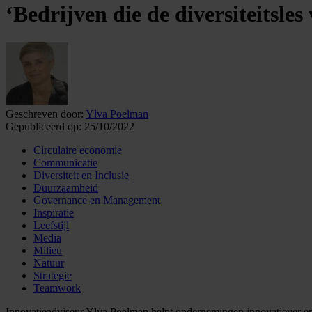
‘Bedrijven die de diversiteitsles
Geschreven door:
Ylva Poelman
Gepubliceerd op:
25/10/2022
Circulaire economie
Communicatie
Diversiteit en Inclusie
Duurzaamheid
Governance en Management
Inspiratie
Leefstijl
Media
Milieu
Natuur
Strategie
Teamwork
Innovatieadviseur Ylva Poelman helpt ondernemingen innovatiever en 