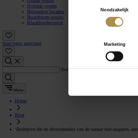
Online events
Toestemmingsselectie
Hybride events
Noodzakelijk
Bijzondere locaties
Boardroom sessies
Klankbordgesprek
Start jouw aanvraag
Marketing
Voer een zoekterm in:
Menu
Home
Blog
‘Bedrijven die de diversiteitsles van de natuur niet snappen, ster