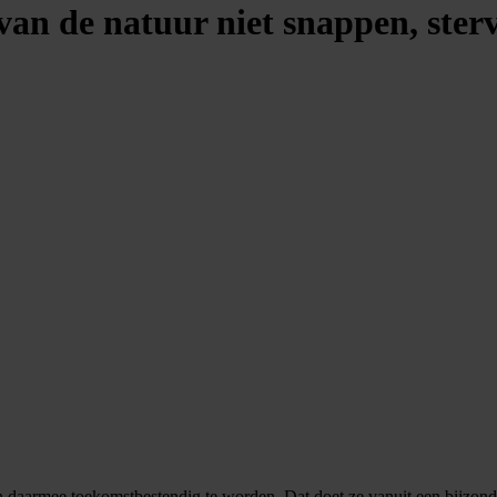
 van de natuur niet snappen, ster
daarmee toekomstbestendig te worden. Dat doet ze vanuit een bijzonder