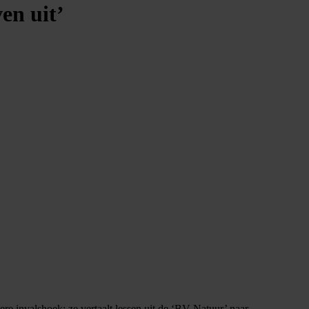
ven uit’
e invalshoek: ze vertaalt lessen uit de ‘BV Natuur’ naar