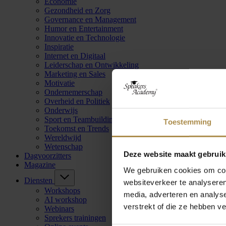
Economie
Gezondheid en Zorg
Governance en Management
Humor en Entertainment
Innovatie en Technologie
Inspiratie
Internet en Digitaal
Leiderschap en Ontwikkeling
Marketing en Sales
Motivatie
Ondernemerschap
Overheid en Politiek
Onderwijs
Sport en Teambuilding
Toestemming
Toekomst en Trends
Wereldwijd
Wetenschap
Deze website maakt gebruik
Dagvoorzitters
Magazine
We gebruiken cookies om cont
Diensten
websiteverkeer te analyseren
Workshops
media, adverteren en analys
AI workshop
verstrekt of die ze hebben v
Webinars
Sprekers trainingen