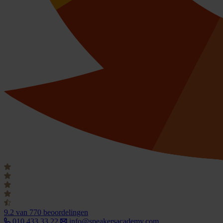
9.2
van 770 beoordelingen
010 433 33 22
info@speakersacademy.com