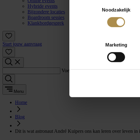
Online events
Toestemmingsselectie
Hybride events
Noodzakelijk
Bijzondere locaties
Boardroom sessies
Klankbordgesprek
Start jouw aanvraag
Marketing
Voer een zoekterm in:
Menu
Home
Blog
Dit is wat astronaut André Kuipers ons kan leren over leven in i