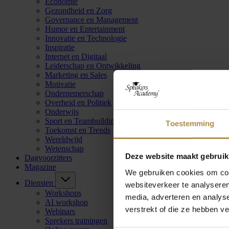
Economie
Gezondheid en Zorg
Governance en Management
Humor en Entertainment
Innovatie en Technologie
Inspiratie
Internet en Digitaal
Leiderschap en Ontwikkeling
Marketing en Sales
Motivatie
Ondernemerschap
Overheid en Politiek
Onderwijs
Sport en Teambuilding
Toestemming
Toekomst en Trends
Wereldwijd
Wetenschap
Deze website maakt gebruik
Dagvoorzitters
Magazine
We gebruiken cookies om cont
Diensten
websiteverkeer te analyseren
Workshops
media, adverteren en analys
AI workshop
verstrekt of die ze hebben v
Webinars
Sprekers trainingen