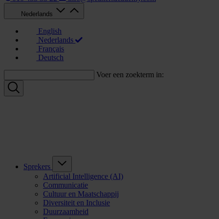
Nederlands
English
Nederlands
Français
Deutsch
Voer een zoekterm in:
Sprekers
Artificial Intelligence (AI)
Communicatie
Cultuur en Maatschappij
Diversiteit en Inclusie
Duurzaamheid