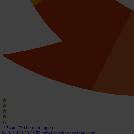
9.2
van 770 beoordelingen
010 433 33 22
info@speakersacademy.com