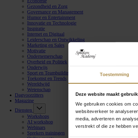
Economie
Gezondheid en Zorg
Governance en Management
Humor en Entertainment
Innovatie en Technologie
Inspiratie
Internet en Digitaal
Leiderschap en Ontwikkeling
Marketing en Sales
Motivatie
Ondernemerschap
Overheid en Politiek
Onderwijs
Sport en Teambuilding
Toestemming
Toekomst en Trends
Wereldwijd
Wetenschap
Deze website maakt gebruik
Dagvoorzitters
Magazine
We gebruiken cookies om cont
Diensten
websiteverkeer te analyseren
Workshops
media, adverteren en analys
AI workshop
verstrekt of die ze hebben v
Webinars
Sprekers trainingen