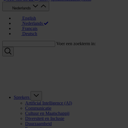
Nederlands
English
Nederlands
Français
Deutsch
Voer een zoekterm in:
Sprekers
Artificial Intelligence (AI)
Communicatie
Cultuur en Maatschappij
Diversiteit en Inclusie
Duurzaamheid