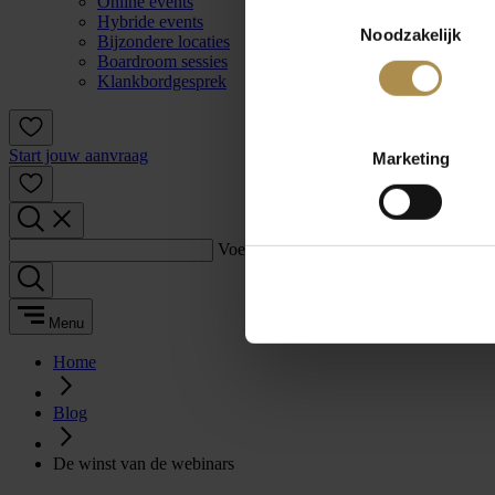
Online events
Toestemmingsselectie
Hybride events
Noodzakelijk
Bijzondere locaties
Boardroom sessies
Klankbordgesprek
Start jouw aanvraag
Marketing
Voer een zoekterm in:
Menu
Home
Blog
De winst van de webinars