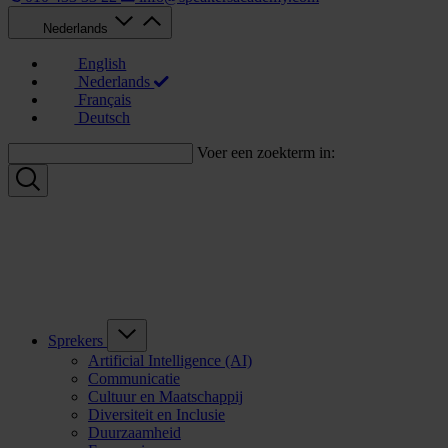
Nederlands
English
Nederlands
Français
Deutsch
Voer een zoekterm in:
Sprekers
Artificial Intelligence (AI)
Communicatie
Cultuur en Maatschappij
Diversiteit en Inclusie
Duurzaamheid