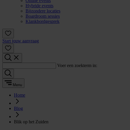
Online events
Hybride events
Bijzondere locaties
Boardroom sessies
Klankbordgesprek
Start jouw aanvraag
Voer een zoekterm in:
Menu
Home
Blog
Blik op het Zuiden