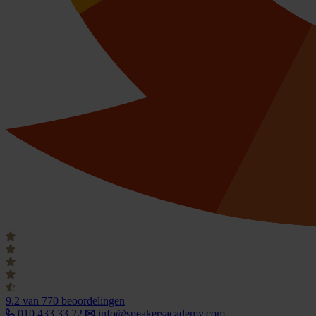
9.2
van 770 beoordelingen
010 433 33 22
info@speakersacademy.com