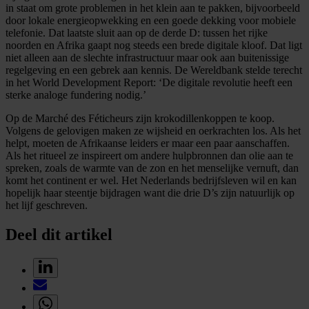
in staat om grote problemen in het klein aan te pakken, bijvoorbeeld
door lokale energieopwekking en een goede dekking voor mobiele
telefonie. Dat laatste sluit aan op de derde D: tussen het rijke
noorden en Afrika gaapt nog steeds een brede digitale kloof. Dat ligt
niet alleen aan de slechte infrastructuur maar ook aan buitenissige
regelgeving en een gebrek aan kennis. De Wereldbank stelde terecht
in het World Development Report: ‘De digitale revolutie heeft een
sterke analoge fundering nodig.’
Op de Marché des Féticheurs zijn krokodillenkoppen te koop.
Volgens de gelovigen maken ze wijsheid en oerkrachten los. Als het
helpt, moeten de Afrikaanse leiders er maar een paar aanschaffen.
Als het ritueel ze inspireert om andere hulpbronnen dan olie aan te
spreken, zoals de warmte van de zon en het menselijke vernuft, dan
komt het continent er wel. Het Nederlands bedrijfsleven wil en kan
hopelijk haar steentje bijdragen want die drie D’s zijn natuurlijk op
het lijf geschreven.
Deel dit artikel