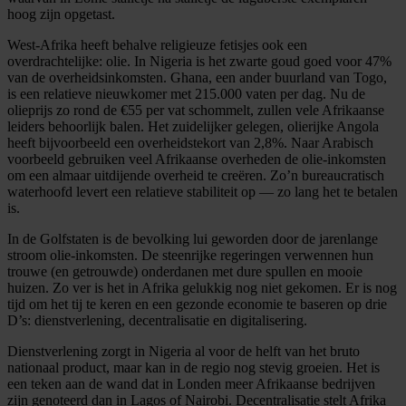
hoog zijn opgetast.
West-Afrika heeft behalve religieuze fetisjes ook een
overdrachtelijke: olie. In Nigeria is het zwarte goud goed voor 47%
van de overheidsinkomsten. Ghana, een ander buurland van Togo,
is een relatieve nieuwkomer met 215.000 vaten per dag. Nu de
olieprijs zo rond de €55 per vat schommelt, zullen vele Afrikaanse
leiders behoorlijk balen. Het zuidelijker gelegen, olierijke Angola
heeft bijvoorbeeld een overheidstekort van 2,8%. Naar Arabisch
voorbeeld gebruiken veel Afrikaanse overheden de olie-inkomsten
om een almaar uitdijende overheid te creëren. Zo’n bureaucratisch
waterhoofd levert een relatieve stabiliteit op — zo lang het te betalen
is.
In de Golfstaten is de bevolking lui geworden door de jarenlange
stroom olie-inkomsten. De steenrijke regeringen verwennen hun
trouwe (en getrouwde) onderdanen met dure spullen en mooie
huizen. Zo ver is het in Afrika gelukkig nog niet gekomen. Er is nog
tijd om het tij te keren en een gezonde economie te baseren op drie
D’s: dienstverlening, decentralisatie en digitalisering.
Dienstverlening zorgt in Nigeria al voor de helft van het bruto
nationaal product, maar kan in de regio nog stevig groeien. Het is
een teken aan de wand dat in Londen meer Afrikaanse bedrijven
zijn genoteerd dan in Lagos of Nairobi. Decentralisatie stelt Afrika