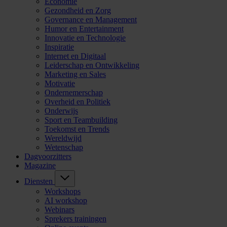
Economie
Gezondheid en Zorg
Governance en Management
Humor en Entertainment
Innovatie en Technologie
Inspiratie
Internet en Digitaal
Leiderschap en Ontwikkeling
Marketing en Sales
Motivatie
Ondernemerschap
Overheid en Politiek
Onderwijs
Sport en Teambuilding
Toekomst en Trends
Wereldwijd
Wetenschap
Dagvoorzitters
Magazine
Diensten
Workshops
AI workshop
Webinars
Sprekers trainingen