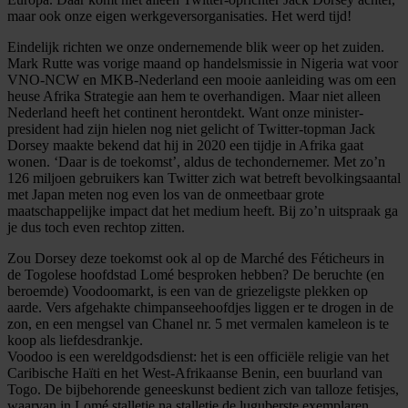
maar ook onze eigen werkgeversorganisaties. Het werd tijd!
Eindelijk richten we onze ondernemende blik weer op het zuiden.
Mark Rutte was vorige maand op handelsmissie in Nigeria wat voor
VNO-NCW en MKB-Nederland een mooie aanleiding was om een
heuse Afrika Strategie aan hem te overhandigen. Maar niet alleen
Nederland heeft het continent herontdekt. Want onze minister-
president had zijn hielen nog niet gelicht of Twitter-topman Jack
Dorsey maakte bekend dat hij in 2020 een tijdje in Afrika gaat
wonen. ‘Daar is de toekomst’, aldus de techondernemer. Met zo’n
126 miljoen gebruikers kan Twitter zich wat betreft bevolkingsaantal
met Japan meten nog even los van de onmeetbaar grote
maatschappelijke impact dat het medium heeft. Bij zo’n uitspraak ga
je dus toch even rechtop zitten.
Zou Dorsey deze toekomst ook al op de Marché des Féticheurs in
de Togolese hoofdstad Lomé besproken hebben? De beruchte (en
beroemde) Voodoomarkt, is een van de griezeligste plekken op
aarde. Vers afgehakte chimpanseehoofdjes liggen er te drogen in de
zon, en een mengsel van Chanel nr. 5 met vermalen kameleon is te
koop als liefdesdrankje.
Voodoo is een wereldgodsdienst: het is een officiële religie van het
Caribische Haïti en het West-Afrikaanse Benin, een buurland van
Togo. De bijbehorende geneeskunst bedient zich van talloze fetisjes,
waarvan in Lomé stalletje na stalletje de luguberste exemplaren