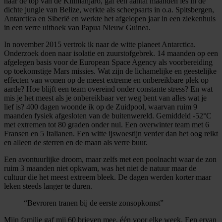
naar de top van de Kilimanjaro, gaf een aantal maanden les in de
dichte jungle van Belize, werkte als scheepsarts in o.a. Spitsbergen,
Antarctica en Siberië en werkte het afgelopen jaar in een ziekenhuis
in een verre uithoek van Papua Nieuw Guinea.
In november 2015 vertrok ik naar de witte planeet Antarctica.
Onderzoek doen naar isolatie en zuurstofgebrek. 14 maanden op een
afgelegen basis voor de European Space Agency als voorbereiding
op toekomstige Mars missies. Wat zijn de lichamelijke en geestelijke
effecten van wonen op de meest extreme en onbereikbare plek op
aarde? Hoe blijft een team overeind onder constante stress? En wat
mis je het meest als je onbereikbaar ver weg bent van alles wat je
lief is? 400 dagen woonde ik op de Zuidpool, waarvan ruim 9
maanden fysiek afgesloten van de buitenwereld. Gemiddeld -52°C
met extremen tot 80 graden onder nul. Een overwinter team met 6
Fransen en 5 Italianen. Een witte ijswoestijn verder dan het oog reikt
en alleen de sterren en de maan als verre buur.
Een avontuurlijke droom, maar zelfs met een poolnacht waar de zon
ruim 3 maanden niet opkwam, was het niet de natuur maar de
cultuur die het meest extreem bleek. De dagen werden korter maar
leken steeds langer te duren.
“Bevroren tranen bij de eerste zonsopkomst”
Mijn familie gaf mij 60 brieven mee, één voor elke week. Een ervan