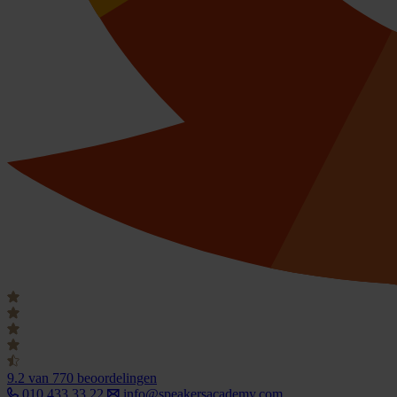
9.2
van 770 beoordelingen
010 433 33 22
info@speakersacademy.com