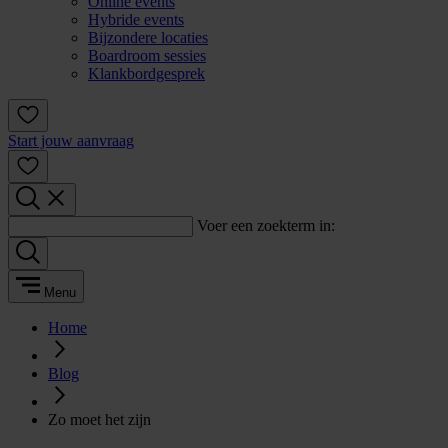
Online events
Hybride events
Bijzondere locaties
Boardroom sessies
Klankbordgesprek
Start jouw aanvraag
Voer een zoekterm in:
Menu
Home
Blog
Zo moet het zijn