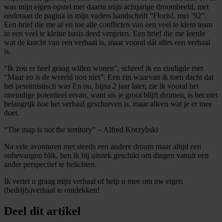
was mijn eigen opstel met daarin mijn achtjarige droombeeld, met
onderaan de pagina in mijn vaders handschrift “Floris!, mei ’92”.
Een brief die me af en toe alle conflicten van een veel te klein team
in een veel te kleine basis deed vergeten. Een brief die me leerde
wat de kracht van een verhaal is, maar vooral dát alles een verhaal
is.
“Ik zou er heel graag willen wonen”, schreef ik en eindigde met
“Maar zo is de wereld nou niet”. Een zin waarvan ik toen dacht dat
het pessimistisch was En nu, bijna 2 jaar later, zie ik vooral het
oneindige potentieel ervan, want als je groot blijft dromen, is het niet
belangrijk hoe het verhaal geschreven is, maar alleen wat je er mee
doet.
“The map is not the territory” – Alfred Korzybski
Na vele avonturen met steeds een andere droom maar altijd een
onbevangen blik, ben ik bij uitstek geschikt om dingen vanuit een
ander perspectief te belichten.
Ik vertel u graag mijn verhaal of help u mee om uw eigen
(bedrijfs)verhaal te ontdekken!
Deel dit artikel