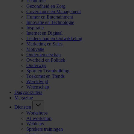
Economie
Gezondheid en Zorg
Governance en Management
Humor en Entertainment
Innovatie en Technologie
Inspiratie
Internet en Digitaal
Leiderschap en Ontwikkeling
Marketing en Sales
Motivatie
Ondernemerschap
Overheid en Politiek
Onderwijs
Sport en Teambuilding
Toekomst en Trends
Wereldwijd
Wetenschap
Dagvoorzitters
Magazine
Diensten
Workshops
AI workshop
Webinars
Sprekers trainingen