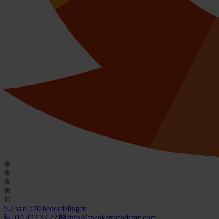
9.2
van 770 beoordelingen
010 433 33 22
info@speakersacademy.com