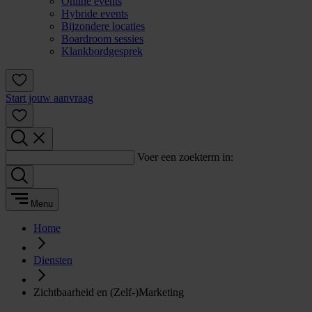
Online events
Hybride events
Bijzondere locaties
Boardroom sessies
Klankbordgesprek
Start jouw aanvraag
Voer een zoekterm in:
Menu
Home
Diensten
Zichtbaarheid en (Zelf-)Marketing