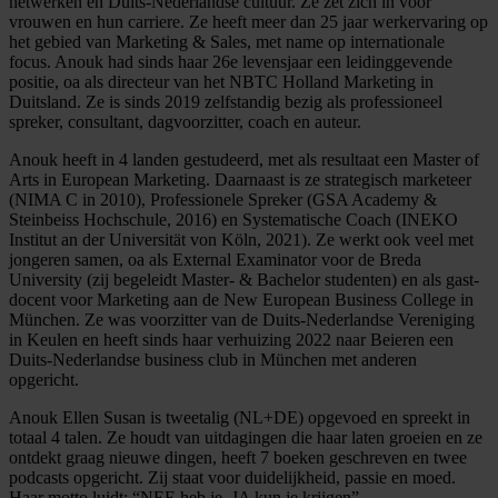
netwerken en Duits-Nederlandse cultuur. Ze zet zich in voor
vrouwen en hun carriere. Ze heeft meer dan 25 jaar werkervaring op
het gebied van Marketing & Sales, met name op internationale
focus. Anouk had sinds haar 26e levensjaar een leidinggevende
positie, oa als directeur van het NBTC Holland Marketing in
Duitsland. Ze is sinds 2019 zelfstandig bezig als professioneel
spreker, consultant, dagvoorzitter, coach en auteur.
Anouk heeft in 4 landen gestudeerd, met als resultaat een Master of
Arts in European Marketing. Daarnaast is ze strategisch marketeer
(NIMA C in 2010), Professionele Spreker (GSA Academy &
Steinbeiss Hochschule, 2016) en Systematische Coach (INEKO
Institut an der Universität von Köln, 2021). Ze werkt ook veel met
jongeren samen, oa als External Examinator voor de Breda
University (zij begeleidt Master- & Bachelor studenten) en als gast-
docent voor Marketing aan de New European Business College in
München. Ze was voorzitter van de Duits-Nederlandse Vereniging
in Keulen en heeft sinds haar verhuizing 2022 naar Beieren een
Duits-Nederlandse business club in München met anderen
opgericht.
Anouk Ellen Susan is tweetalig (NL+DE) opgevoed en spreekt in
totaal 4 talen. Ze houdt van uitdagingen die haar laten groeien en ze
ontdekt graag nieuwe dingen, heeft 7 boeken geschreven en twee
podcasts opgericht. Zij staat voor duidelijkheid, passie en moed.
Haar motto luidt: “NEE heb je, JA kun je krijgen”.