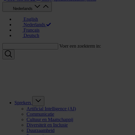
Nederlands
English
Nederlands
Français
Deutsch
Voer een zoekterm in:
Sprekers
Artificial Intelligence (AI)
Communicatie
Cultuur en Maatschappij
Diversiteit en Inclusie
Duurzaamheid