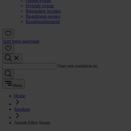
Online events
Hybride events
Bijzondere locaties
Boardroom sessies
Klankbordgesprek
Start jouw aanvraag
Voer een zoekterm in:
Menu
Home
Sprekers
Anouk Ellen Susan