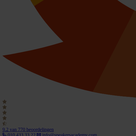
9.2
van 770 beoordelingen
010 433 33 22
info@speakersacademy.com