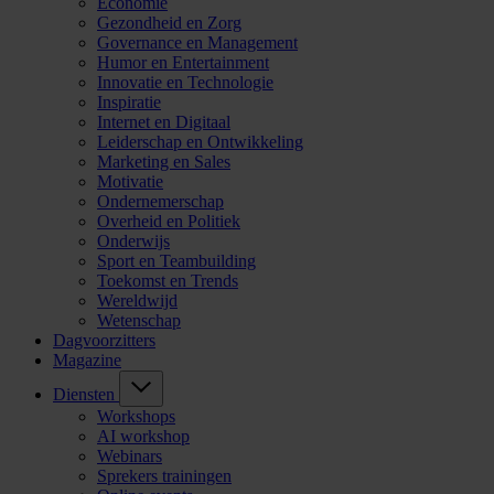
Economie
Gezondheid en Zorg
Governance en Management
Humor en Entertainment
Innovatie en Technologie
Inspiratie
Internet en Digitaal
Leiderschap en Ontwikkeling
Marketing en Sales
Motivatie
Ondernemerschap
Overheid en Politiek
Onderwijs
Sport en Teambuilding
Toekomst en Trends
Wereldwijd
Wetenschap
Dagvoorzitters
Magazine
Diensten
Workshops
AI workshop
Webinars
Sprekers trainingen