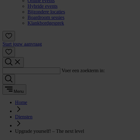
Online events
Hybride events
Bijzondere locaties
Boardroom sessies
Klankbordgesprek
Start jouw aanvraag
Voer een zoekterm in:
Menu
Home
Diensten
Upgrade yourself! – The next level