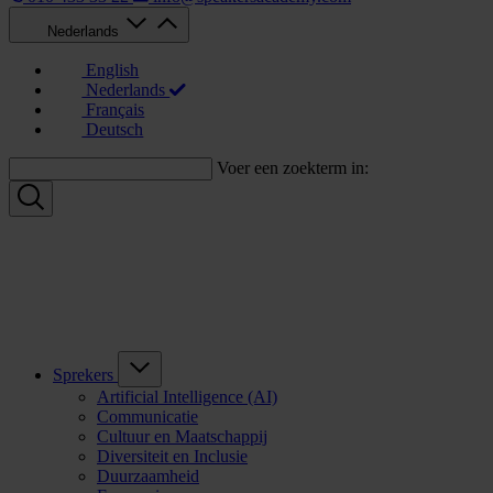
Nederlands
English
Nederlands
Français
Deutsch
Voer een zoekterm in:
Sprekers
Artificial Intelligence (AI)
Communicatie
Cultuur en Maatschappij
Diversiteit en Inclusie
Duurzaamheid