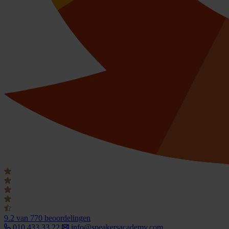
9.2
van 770 beoordelingen
010 433 33 22
info@speakersacademy.com