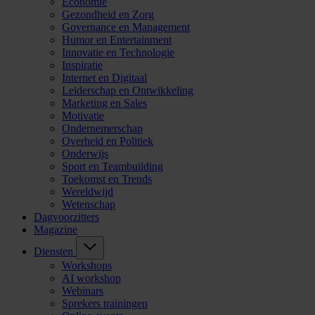
Economie
Gezondheid en Zorg
Governance en Management
Humor en Entertainment
Innovatie en Technologie
Inspiratie
Internet en Digitaal
Leiderschap en Ontwikkeling
Marketing en Sales
Motivatie
Ondernemerschap
Overheid en Politiek
Onderwijs
Sport en Teambuilding
Toekomst en Trends
Wereldwijd
Wetenschap
Dagvoorzitters
Magazine
Diensten
Workshops
AI workshop
Webinars
Sprekers trainingen