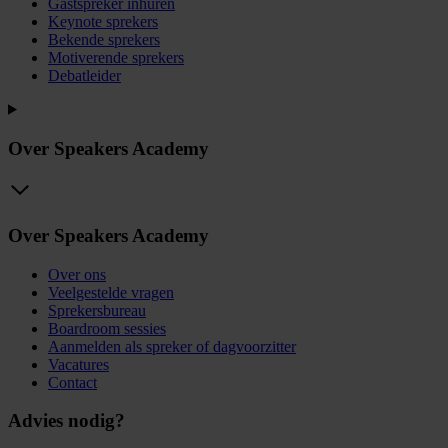
Gastspreker inhuren
Keynote sprekers
Bekende sprekers
Motiverende sprekers
Debatleider
Over Speakers Academy
Over Speakers Academy
Over ons
Veelgestelde vragen
Sprekersbureau
Boardroom sessies
Aanmelden als spreker of dagvoorzitter
Vacatures
Contact
Advies nodig?