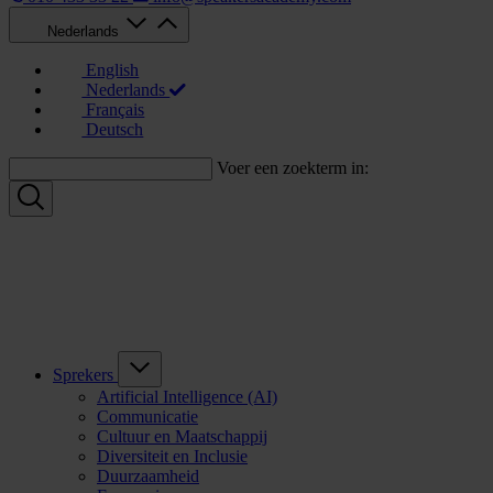
Nederlands
English
Nederlands
Français
Deutsch
Voer een zoekterm in:
Sprekers
Artificial Intelligence (AI)
Communicatie
Cultuur en Maatschappij
Diversiteit en Inclusie
Duurzaamheid