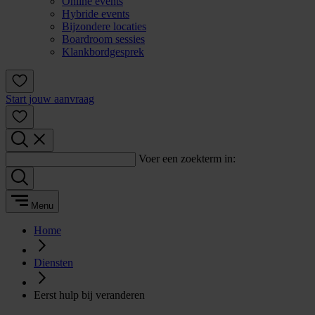
Online events
Hybride events
Bijzondere locaties
Boardroom sessies
Klankbordgesprek
Start jouw aanvraag
Voer een zoekterm in:
Menu
Home
Diensten
Eerst hulp bij veranderen