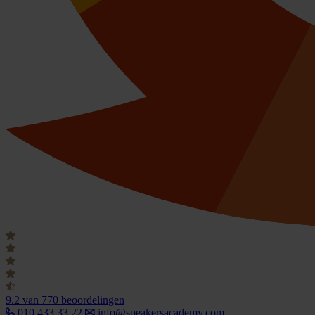
9.2
van 770 beoordelingen
010 433 33 22
info@speakersacademy.com