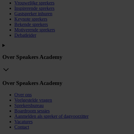
Vrouwelijke sprekers
Inspirerende sprekers
Gastspreker inhuren
Keynote sprekers
Bekende sprekers
Motiverende sprekers
Debatleider
Over Speakers Academy
Over Speakers Academy
Over ons
Veelgestelde vragen
Sprekersbureau
Boardroom sessies
Aanmelden als spreker of dagvoorzitter
Vacatures
Contact