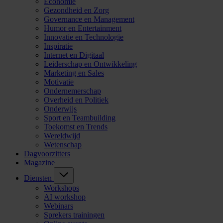
Economie
Gezondheid en Zorg
Governance en Management
Humor en Entertainment
Innovatie en Technologie
Inspiratie
Internet en Digitaal
Leiderschap en Ontwikkeling
Marketing en Sales
Motivatie
Ondernemerschap
Overheid en Politiek
Onderwijs
Sport en Teambuilding
Toekomst en Trends
Wereldwijd
Wetenschap
Dagvoorzitters
Magazine
Diensten
Workshops
AI workshop
Webinars
Sprekers trainingen