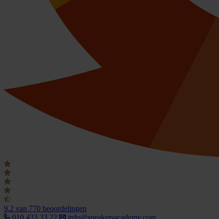
9.2
van 770 beoordelingen
010 433 33 22
info@speakersacademy.com