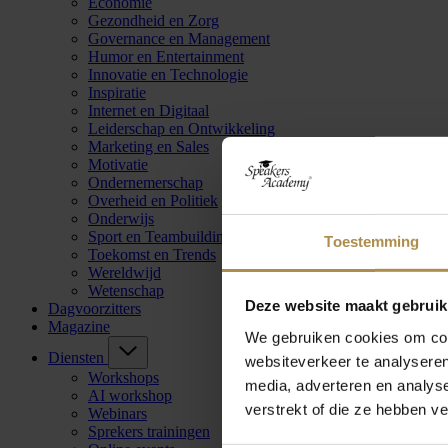
Economie
Gezondheid en Zorg
Governance en Management
Humor en Entertainment
Innovatie en Technologie
Inspiratie
Internet en Digitaal
Leiderschap en Ontwikkeling
Marketing en Sales
Motivatie
Ondernemerschap
Overheid en Politiek
Onderwijs
Sport en Teambuilding
Toestemming
Toekomst en Trends
Wereldwijd
Wetenschap
Deze website maakt gebruik
Dagvoorzitters
Magazine
We gebruiken cookies om cont
Diensten
websiteverkeer te analyseren
Workshops
media, adverteren en analys
AI workshop
verstrekt of die ze hebben v
Webinars
Sprekers trainingen