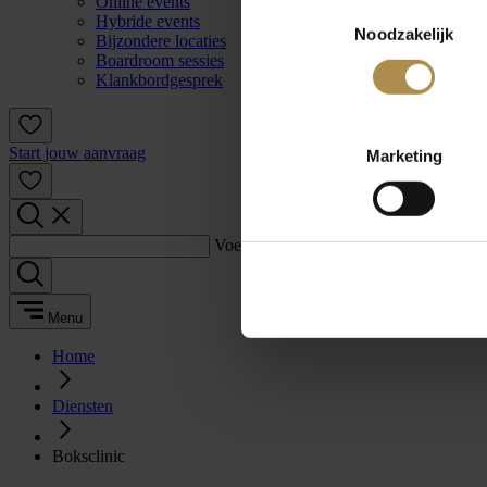
Online events
Toestemmingsselectie
Hybride events
Noodzakelijk
Bijzondere locaties
Boardroom sessies
Klankbordgesprek
Start jouw aanvraag
Marketing
Voer een zoekterm in:
Menu
Home
Diensten
Boksclinic