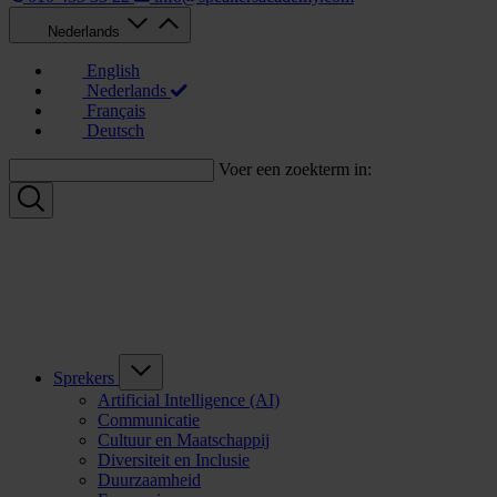
Nederlands
English
Nederlands
Français
Deutsch
Voer een zoekterm in:
Sprekers
Artificial Intelligence (AI)
Communicatie
Cultuur en Maatschappij
Diversiteit en Inclusie
Duurzaamheid