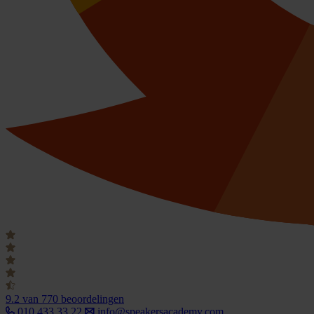
9.2
van 770 beoordelingen
010 433 33 22
info@speakersacademy.com