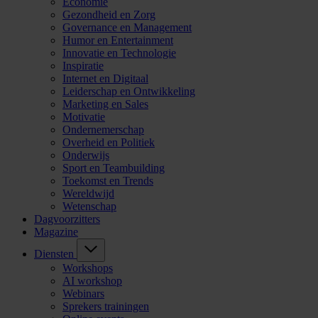
Economie
Gezondheid en Zorg
Governance en Management
Humor en Entertainment
Innovatie en Technologie
Inspiratie
Internet en Digitaal
Leiderschap en Ontwikkeling
Marketing en Sales
Motivatie
Ondernemerschap
Overheid en Politiek
Onderwijs
Sport en Teambuilding
Toekomst en Trends
Wereldwijd
Wetenschap
Dagvoorzitters
Magazine
Diensten
Workshops
AI workshop
Webinars
Sprekers trainingen