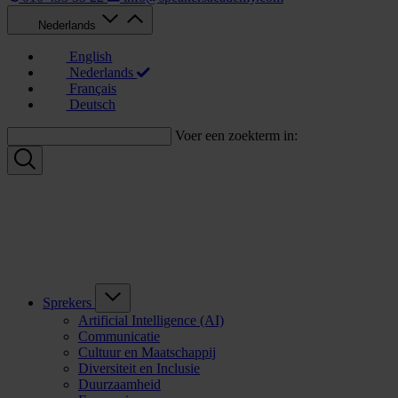
Nederlands
English
Nederlands
Français
Deutsch
Voer een zoekterm in:
Sprekers
Artificial Intelligence (AI)
Communicatie
Cultuur en Maatschappij
Diversiteit en Inclusie
Duurzaamheid