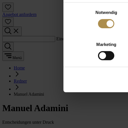
Einwilligungsauswahl
Notwendig
Angebot anfordern
Einen Suchbegriff eingeben:
Marketing
Menü
Home
Redner
Manuel Adamini
Manuel Adamini
Entscheidungen unter Druck