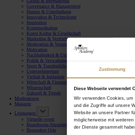
Global & International
Governance & Management
Humor & Unterhaltung
Innovation & Technologie
Inspiration
Kommunikation
Kunst Kultur & Gesellschaft
Marketing & Vertrieb
Moderation & Veranstaltungsleitung
Motivation
Nachhaltigkeit & Umwelt
Politik & Verwaltung
Sport & Teambuilding
Zustimmung
Unternehmertum
Vielfalt & Inklusion
Wirtschaft & Finanzen
Wissenschaft
Diese Webseite verwendet 
Zukunft & Trends
Wir verwenden Cookies, um I
Moderatoren
Magazin
und die Zugriffe auf unsere 
Website an unsere Partner fü
Leistungen
Virtuelle event
möglicherweise mit weiteren
Boardroom-Sitzungen
der Dienste gesammelt habe
Besondere Orte