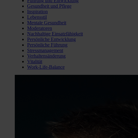
Führung und Entwicklung
Gesundheit und Pflege
Inspiration
Lebensstil
Mentale Gesundheit
Moderatoren
Nachhaltige Einsatzfähigkeit
Persönliche Entwicklung
Persönliche Führung
Stressmanagement
Verhaltensänderung
Vitalität
Work-Life-Balance