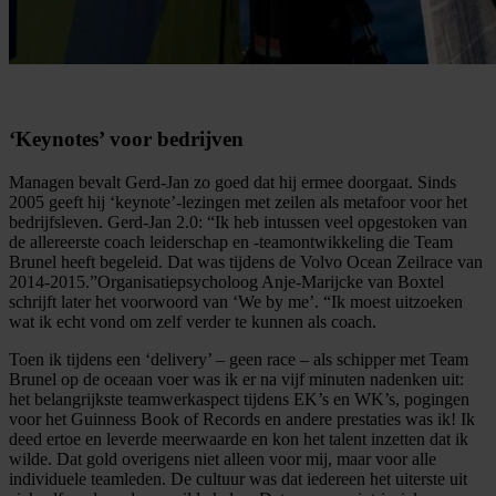
‘
Keynotes
’ voor bedrijven
Managen
bevalt Gerd-Jan
zo goed dat hij ermee doorgaat.
Sinds
2005 geeft hij ‘
keynote
’-lezingen
met
zeilen als metafoor voor het
bedrijfsleven. Gerd-Jan 2.0
: “Ik heb intussen
veel
opgestoken
van
de allereerste coach leiderschap en -teamontwikkeling die
Team
Brunel
heeft begeleid. Dat was
tijdens de Volvo Ocean Zeilrace van
2014-2015.
”
O
rganisatiepsycholoog
Anje-Marijcke
van Boxtel
schrijft later het voorwoord van ‘We
by
me’. “Ik
moest uitzoe
ken
wat ik echt vond om zelf verder te kunnen als coach.
Toen ik tijdens een ‘delivery’ – geen race –
als schipper
met Team
Brunel op de oceaan voer
was ik er na
vijf minuten
nadenken uit:
het belangrijkste teamwerkaspect
tijdens
EK’s
en
WK’s
, pogingen
voor het Guinness
Book
of Records en andere prestaties
was ik! Ik
deed ertoe en leverde meerwaarde en
kon het talent inzetten dat ik
wilde. Dat gold
overigens niet alleen voor mij, maar voo
r alle
individuele
team
leden
. De cultuur was dat iedereen het uiterste uit