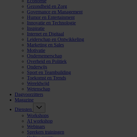
Economie
Gezondheid en Zorg
Governance en Management
Humor en Entertainment
Innovatie en Technologie
Inspiratie
Internet en Digitaal
Leiderschap en Ontwikkeling
Marketing en Sales
Motivatie
Ondernemerschap
Overheid en Politiek
Onderwijs
Sport en Teambuilding
Toekomst en Trends
Wereldwijd
Wetenschap
Dagvoorzitters
Magazine
Diensten
Workshops
AI workshop
Webinars
Sprekers trainingen