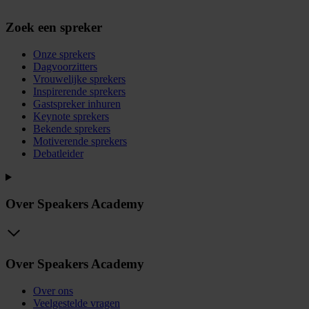
Zoek een spreker
Onze sprekers
Dagvoorzitters
Vrouwelijke sprekers
Inspirerende sprekers
Gastspreker inhuren
Keynote sprekers
Bekende sprekers
Motiverende sprekers
Debatleider
Over Speakers Academy
Over Speakers Academy
Over ons
Veelgestelde vragen