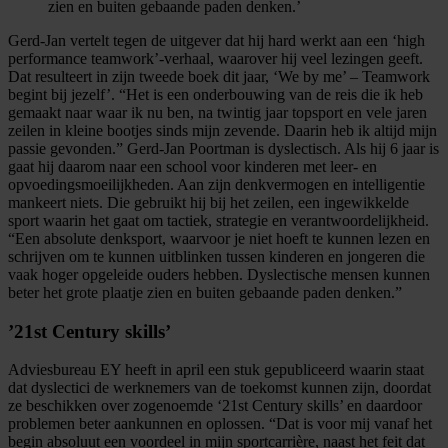
zien en
buiten
gebaande paden
denken.’
Gerd-Jan vertelt tegen de uitgever dat hij hard werkt aan een ‘
high
performance teamwork’-verhaal
, waarover hij veel lezingen geeft.
Dat
resulteert
in zijn tweede boek dit jaar, ‘We
by
me’ – Teamwork
begint bij jezelf
’
. “Het is een
onderbouwing
van de reis die ik
heb
gemaakt naar waar ik nu ben, na twintig jaar topsport en vele jaren
zeilen in kleine bootjes sinds mijn zevende. Daarin heb ik altijd mijn
passie gevonden.” Gerd-Jan Poortman is dyslectisch. Als hij 6 jaar is
gaat hij daarom naar een school voor kinderen met leer- en
opvoedingsmoeilijkheden
.
Aan zijn
denkvermogen en intelligentie
mankeert niets
. D
ie gebruikt hij bij het zeilen,
een ingewikkelde
sport waarin
het gaat om tactiek, strategie en verantwoordelijkheid.
“
Een absolute denksport, waarvoor je niet hoeft te
kunnen lezen en
schrijven
om te kunnen uitblinken tussen kinderen en jongeren die
vaak hoger opgeleide ouders hebben.
Dyslectische mensen kunnen
beter het grote plaatje zien en buiten gebaande paden denken
.”
’21st
Century
skills’
Adviesbureau EY heeft in april een stuk gepubliceerd waarin staat
dat dyslectici de werknemers van de toekomst kunnen zijn, doordat
ze beschikken over zogenoemde ‘21st
Century
skills’ en daardoor
problemen beter aankunnen en oplossen.
“Dat is v
oor mij
vanaf het
begin ab
soluut een voordeel
in
mijn sportcarrière, naast het feit dat