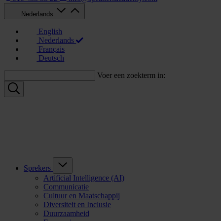
Nederlands
English
Nederlands
Français
Deutsch
Voer een zoekterm in:
Sprekers
Artificial Intelligence (AI)
Communicatie
Cultuur en Maatschappij
Diversiteit en Inclusie
Duurzaamheid