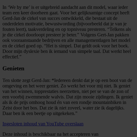
In ‘We
by
me’ is er uitgebreid aandacht aan dit model, waar ieder
team een keer doorheen gaat. Voor het gelijknamige concept heeft
Gerd-Jan de cirkel van succes ontwikkeld, die bestaat uit de
onderdelen motivatie, bewustwording
(bijvoorbeeld dat je van je
fouten leert)
, taakverdeling en op topniveau presteren.
“Telkens als
je die cirk
el doorloopt presteer je beter.” Volgens Gert-Jan pakken
ook vooraanstaande bedrijven en alle managementlagen het model
en de cirkel goed op. “Het is simpel.
Dat geldt ook voor het boek.
Door mijn dyslexie
ben ik iemand van simpele taal. Dat werkt heel
effectief.”
Genieten
Ten slotte zegt Gerd-Jan:
“
Iedereen denkt dat je op een boot van de
omgeving
en het weer
geniet
.
Zo werkt het voor mij niet.
Ik geniet
van het winnen,
topprestaties neer
zetten
, niet per se van de zon of
een voorbij
zwemmende walvis. Dat zijn mooie zijdingen. Ik geniet
als ik de prijs omhoog houd én van
een rondje mountainbiken in
Zeist door het bos. Dat zie ik niet zoveel, water zie ik dagelijks.
Daar ben ik een beetje op uitgekeken.
”
Ingesloten inhoud van YouTube overslaan
Deze inhoud is beschikbaar na het accepteren van