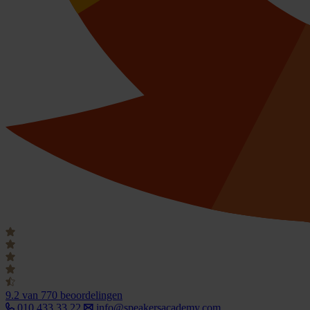
9.2
van 770 beoordelingen
010 433 33 22
info@speakersacademy.com