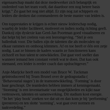
eigenaarschap maakt dat deze medewerker zich belangrijk en
onderdeel van het team voelt, dat daardoor een nog betere basis
krijgt.” Zo gaat het nog niet altijd. Er zijn nog zat schippers en
leiders
die denken dat commanderen de beste manier van leiden is.
Om topprestaties te krijgen is echter nieuw leiderschap nodig,
waarbij de leider faciliteert, motiveert en indien nodig richting geeft.
Dankzij zijn dyslexie kan Gerd-Jan Poortman goed visualiseren en
dat helpt bij het creëren van een leeromgeving. “Stel je een
ballenbak voor. Die ballen zijn de talenten die
als moleculen op
elkaar rammen e
n omhoog klimmen. Af en toe heeft er één een zetje
nodig. Laat ze binnen de kaders waarin ze functioneren kans
zichzelf en hun talent te ontwikkelen. Dat gaat veel sneller dan
wanneer iemand hen constant vertelt wat te doen. Dat kan ook
niemand, een leider is eerder coach dan opdrachtgever.”
Anje-Marijcke
heeft een model
van Bruce W.
Tuckman
geïntroduceerd
bij Team Brunel over de
gedragsstadia (
‘
Behavourial
stages’)
in de teamontwikkeling. ‘
Forming
’ is door
haar geschrapt. De teamleden hebben immers al kennisgemaakt.
‘
Storming
’ is een inventarisatie van mogelijkheden en kijkt naar
vertrouwen, talenten en samenwerking. Dit stadium kost energie.
“In het ‘
play
book
’ zoeken we dat uit en dan kom je bij ‘
performing
’
(presteren) en ten slotte ‘
norming
’, wat gaat over normen en
taakverdeling.”