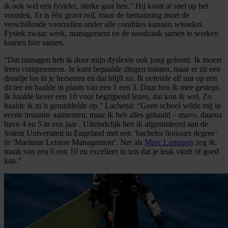
ik ook wel een fysieke, sterke gast ben.”
Hij komt al snel op het
voordek. Er is één groot zeil, maar
de bemanning moet
de
verschillende voorzeilen
onder alle condities kunnen
wisselen
.
Fysiek zwaar werk, management en de noodzaak samen te werken
komen hier samen.
“Dat managen heb ik door mijn dy
slexie ook
jong geleerd. Ik moest
leren compenseren. Je kunt bepaalde dingen trainen, maar er zit een
draadje los in je hersenen en dat blijft zo. Ik oefende elf uur op een
dictee en haalde in plaats van een 1 een 3. Daar ben ik mee gestopt.
Ik haalde liever een 10 voor begrijpend lezen, dat kon ik wel. Zo
haalde ik m’n gemiddelde op.” Lachend: “Geen school wilde mij in
eerste instantie aannemen,
ma
ar ik heb alles gehaald – mavo
, daarna
havo 4 en 5 in een jaar
. Uiteindelijk ben ik
afgestudeerd aan de
Solent
Universiteit in Engeland met een ‘bachelor
honours
degree
’
in ‘
Maritime
Leisure Management’
.
Net als
Marc Lammers
zeg ik:
maak van een 6 een 10 en excelleer in iets dat je leuk vindt of goed
kan.”