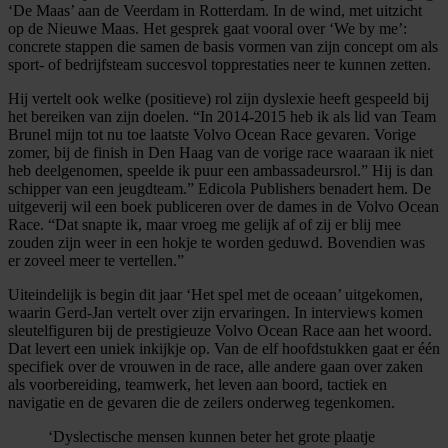
‘De Maas’ aan de
Veerdam
in Rott
erdam
. In de wind,
met uitzicht
op de Nieuwe Maas
.
Het gesprek gaat vooral over ‘We
by
me’:
concrete stappen die samen de basis vormen van zijn concept om als
sport- of bedrijfsteam succesvol
top
prestaties neer te kunnen zetten.
Hij vertelt ook welke (positieve) rol zijn dyslexie heeft gespeeld bij
het bereiken van zijn doelen.
“In 2014-2015 heb ik als lid van Team
Brunel mijn tot nu toe laatste Volvo Ocean Race gevaren
.
Vorige
zomer, bij de finish
in Den Haag
van de vorige race waaraan ik niet
heb deelgenomen, speel
de ik puur een ambassadeursrol.” Hij is dan
schipper van een jeugdteam.
”
Edicola
Publishers
benadert hem. De
uitgeverij wil
een boek publiceren
over
de
dames in de Volvo Ocean
Race.
“
Dat snapte ik, maar vroeg me gelijk af of zij er blij mee
zouden zijn weer in een hokje te worden geduwd. Bovendien was
er zoveel meer te vertellen.”
Uiteindelijk is begin dit jaar ‘Het spel met de oceaan’ uitgekomen,
waarin Gerd-Jan vertelt over zijn ervaringen
.
In interviews komen
sleutelfiguren bij de prestigieuze Volvo Ocean Race
aan het woord
.
Dat levert een uniek inkijkje op. Van de elf hoofdstukken gaat er één
specifiek
over de vrouwen in de race, alle andere gaan over zaken
als voorbereiding, teamwerk, het leven aan boord, tactiek en
navigatie en de gevaren die de zeilers onderweg tegenkomen.
‘D
yslectische mensen
kunnen b
eter het grote plaatje