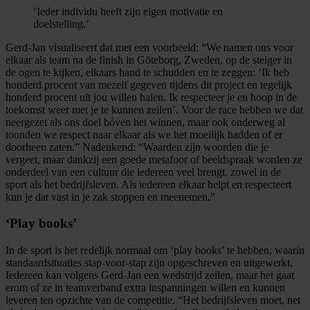
‘Ieder individu heeft zijn eigen motivatie en
doelstelling.’
Gerd-Jan visualiseert dat met een voorbeeld: “We namen ons voor
elkaar als team na de finish in Göteborg, Zweden, op de steiger in
de ogen te kijken, elkaars hand te schudden en te zeggen: ‘
Ik heb
honderd procent van meze
lf gegeven tijdens dit project en tegelijk
honderd procent uit jou willen halen. Ik respecteer je en hoop in de
toekomst weer met je te kunnen zeilen
’
.
Voor de race hebben we dat
neergeze
t als ons doel bóven het winnen, maar ook onderweg al
toonden we respect naar elkaar als we het moeilijk hadden of er
doorheen zaten.” Nadenkend: “Waarden zijn woorden die je
vergeet, maar
dankzij een goede metafoor of beeldspraak worden ze
onderdeel van een cultuur die iedereen veel brengt, zowel in de
sport als het bedrijfsleven. Als iedereen elkaar helpt en respecteert
kun je dat vast in je zak stoppen en meenemen.”
‘Play
books
’
In de sport is het redelijk no
rmaal om ‘
play
books
’ te hebben, waarin
s
tandaardsituaties
stap-voor-stap zijn
opgeschreven en uitgewerkt.
Iedereen kan volgens Gerd-Jan een wedstrijd zeilen, maar het gaat
erom of ze in teamverband extra inspanningen willen en kunnen
leveren ten opzichte van de competitie. “Het bedrijfsleven moet, net