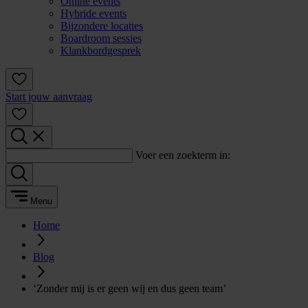
Online events
Hybride events
Bijzondere locaties
Boardroom sessies
Klankbordgesprek
Start jouw aanvraag
Voer een zoekterm in:
Menu
Home
Blog
‘Zonder mij is er geen wij en dus geen team’