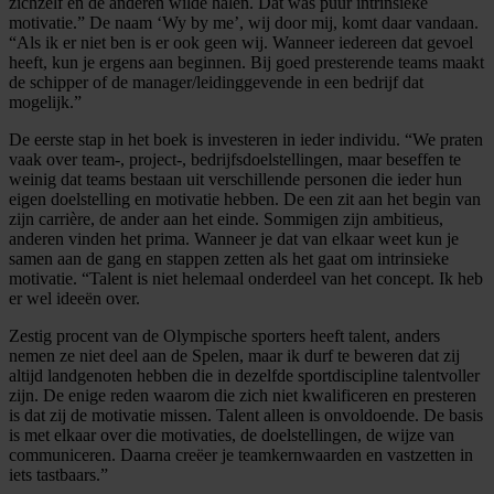
zichzelf en de anderen wilde halen. Dat was puur
intrinsieke
motivatie.” De naam ‘
Wy
by
me’, wij door mij, komt daar vandaan.
“
Als ik er niet
ben is er ook geen wij. Wanneer iedereen dat gevoel
heeft, kun je
ergens aan beginnen.
Bij goed presterende
teams maakt
de schipper
of
de manager/leidinggevende in een bedrijf dat
mogelijk.
”
De eerste stap
in het boek is
investeren in ieder individu.
“
We praten
vaak over team-, project-, bedrijfsdoelstellingen
, maar beseffen te
weinig dat teams bestaan uit
verschillende personen
die ieder hun
eigen
doelstelling en
motivatie
hebben
. De een zit aan het begin van
zijn carrière, de ander aan het einde.
Sommigen zijn ambitieus,
anderen vinden het prima. Wanneer je dat van elkaar weet kun je
samen aan de gang en stappen zetten als het gaat om intrinsieke
motivatie. “Talent is niet helemaal onderdeel van het concept. Ik heb
er wel ideeën over.
Z
estig procent van de Olympische sporters heeft
talent, anders
nemen
ze niet
deel
aan de Spele
n, maar ik durf te beweren dat
zij
altijd landgenoten
hebben
die
in dezelfde
sportdiscipline
talentvoller
zijn. De enige reden waarom die
zich
niet
kwalifi
ceren en presteren
is dat zij d
e motivatie
missen
.
Talent alleen is onvoldoende. De basis
is met e
lkaar over die motivaties,
de doelstellingen, de wijze van
communiceren. Daarna creëer je teamkernwaarden en vastzetten in
iets tastbaars.
”