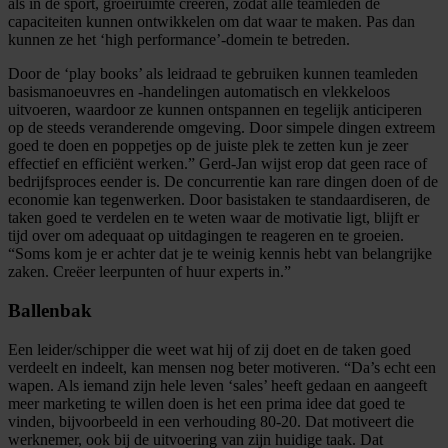
als in de sport, groeiruimte creëren, zodat alle teamleden de
capaciteiten kunnen ontwikkelen om dat waar te maken. Pas dan
kunnen ze
het ‘high
performance’-domein te betreden.
Door de ‘
play
books
’ als leidraad te gebruiken
kunnen
team
leden
basismanoeuvres en -handelingen automatisch en vlekkeloos
uitvoeren, waardoor ze kunnen ontspannen en tegelijk anticiperen
op
de steeds veranderende omgeving. Door simpele dingen extreem
goed te doen en poppetjes op de juiste plek te zetten kun je zeer
effectief en efficiënt werken.” Gerd-Jan wijst erop dat geen race of
bedrijfsproces eender is. De concurrentie kan rare dingen doen of de
economie kan tegenwerken. Door
basistaken
te standaardiseren
, de
taken goed te verdelen en te weten waar de motivatie ligt,
blijft er
tijd over om adequaat
op uitdagingen te reageren en
te groeien.
“Soms kom je er achter dat je te weinig kennis hebt van belangrijke
zaken. Creëer leerpunten of huur experts in.”
Ballenbak
Een leider/schipper die weet wat hij of zij doet en de taken goed
verdeelt en indeelt, kan mensen nog beter motiveren
.
“
Da’s echt een
wapen. Als iemand zijn hele leven
‘
sales
’
heeft gedaan
en aangeeft
meer marketing te willen doen
is het een prima idee dat goed te
vinden, bijvoorbeeld in een verhouding 80-20. Dat motiveert die
werknemer, ook bij de uitvoering van zijn huidige taak. Dat