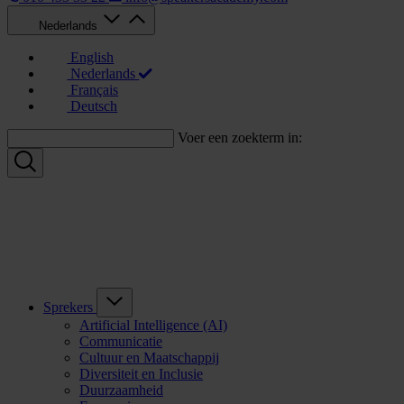
Nederlands
English
Nederlands
Français
Deutsch
Voer een zoekterm in:
Sprekers
Artificial Intelligence (AI)
Communicatie
Cultuur en Maatschappij
Diversiteit en Inclusie
Duurzaamheid