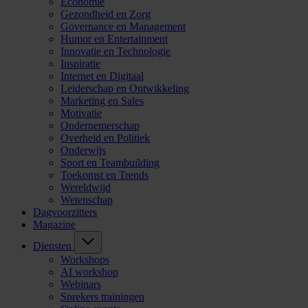
Economie
Gezondheid en Zorg
Governance en Management
Humor en Entertainment
Innovatie en Technologie
Inspiratie
Internet en Digitaal
Leiderschap en Ontwikkeling
Marketing en Sales
Motivatie
Ondernemerschap
Overheid en Politiek
Onderwijs
Sport en Teambuilding
Toekomst en Trends
Wereldwijd
Wetenschap
Dagvoorzitters
Magazine
Diensten
Workshops
AI workshop
Webinars
Sprekers trainingen