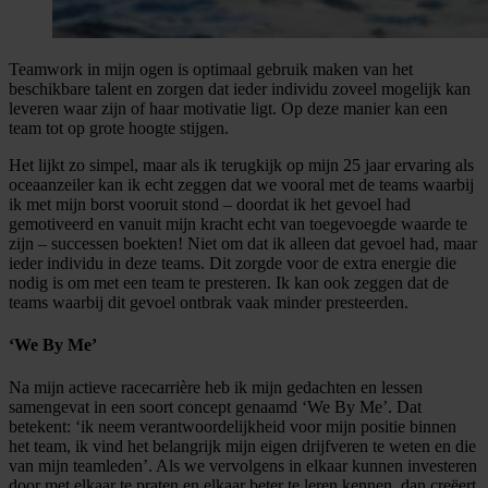
Teamwork in mijn ogen is optimaal gebruik maken van het
beschikbare talent en zorgen dat ieder individu zoveel mogelijk kan
leveren waar zijn of haar motivatie ligt. Op deze manier kan een
team tot op grote hoogte stijgen.
Het lijkt zo simpel, maar als ik terugkijk op mijn 25 jaar ervaring als
oceaanzeiler kan ik echt zeggen dat we vooral met de teams waarbij
ik met mijn borst vooruit stond – doordat ik het gevoel had
gemotiveerd en vanuit mijn kracht echt van toegevoegde waarde te
zijn – successen boekten! Niet om dat ik alleen dat gevoel had, maar
ieder individu in deze teams. Dit zorgde voor de extra energie die
nodig is om met een team te presteren. Ik kan ook zeggen dat de
teams waarbij dit gevoel ontbrak vaak minder presteerden.
‘We By Me’
Na mijn actieve racecarrière heb ik mijn gedachten en lessen
samengevat in een soort concept genaamd ‘We By Me’. Dat
betekent: ‘ik neem verantwoordelijkheid voor mijn positie binnen
het team, ik vind het belangrijk mijn eigen drijfveren te weten en die
van mijn teamleden’. Als we vervolgens in elkaar kunnen investeren
door met elkaar te praten en elkaar beter te leren kennen, dan creëert