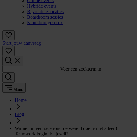
Online events
Hybride events
Bijzondere locaties
Boardroom sessies
Klankbordgesprek
Start jouw aanvraag
Voer een zoekterm in:
Menu
Home
Blog
Winnen in een race rond de wereld doe je niet alleen!
Teamwork begint bij jezelf!