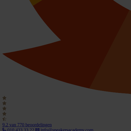
9.2
van 770 beoordelingen
010 433 33 22
info@speakersacademy.com