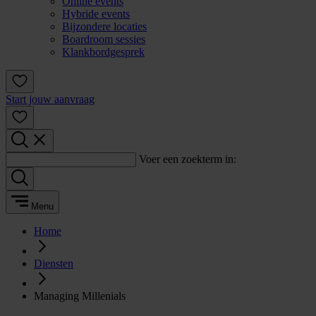
Online events
Hybride events
Bijzondere locaties
Boardroom sessies
Klankbordgesprek
Start jouw aanvraag
Voer een zoekterm in:
Menu
Home
Diensten
Managing Millenials