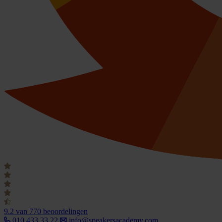
9.2
van 770 beoordelingen
010 433 33 22
info@speakersacademy.com