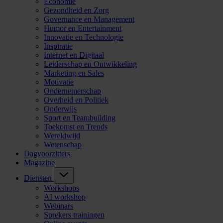
Economie
Gezondheid en Zorg
Governance en Management
Humor en Entertainment
Innovatie en Technologie
Inspiratie
Internet en Digitaal
Leiderschap en Ontwikkeling
Marketing en Sales
Motivatie
Ondernemerschap
Overheid en Politiek
Onderwijs
Sport en Teambuilding
Toekomst en Trends
Wereldwijd
Wetenschap
Dagvoorzitters
Magazine
Diensten
Workshops
AI workshop
Webinars
Sprekers trainingen