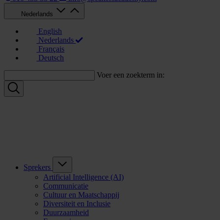
Nederlands
English
Nederlands
Français
Deutsch
Voer een zoekterm in:
Sprekers
Artificial Intelligence (AI)
Communicatie
Cultuur en Maatschappij
Diversiteit en Inclusie
Duurzaamheid