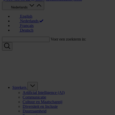
Nederlands
English
Nederlands
Français
Deutsch
Voer een zoekterm in:
Sprekers
Artificial Intelligence (AI)
Communicatie
Cultuur en Maatschappij
Diversiteit en Inclusie
Duurzaamheid