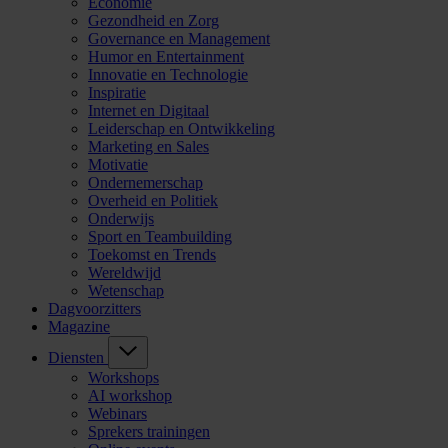
Economie
Gezondheid en Zorg
Governance en Management
Humor en Entertainment
Innovatie en Technologie
Inspiratie
Internet en Digitaal
Leiderschap en Ontwikkeling
Marketing en Sales
Motivatie
Ondernemerschap
Overheid en Politiek
Onderwijs
Sport en Teambuilding
Toekomst en Trends
Wereldwijd
Wetenschap
Dagvoorzitters
Magazine
Diensten
Workshops
AI workshop
Webinars
Sprekers trainingen