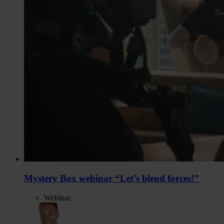
Mystery Box webinar “Let’s blend forces!”
Webinar