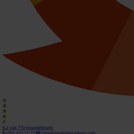
9.2
van 770 beoordelingen
010 433 33 22
info@speakersacademy.com