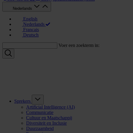
Nederlands
English
Nederlands
Français
Deutsch
Voer een zoekterm in:
Sprekers
Artificial Intelligence (AI)
Communicatie
Cultuur en Maatschappij
Diversiteit en Inclusie
Duurzaamheid