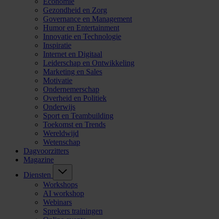
Economie
Gezondheid en Zorg
Governance en Management
Humor en Entertainment
Innovatie en Technologie
Inspiratie
Internet en Digitaal
Leiderschap en Ontwikkeling
Marketing en Sales
Motivatie
Ondernemerschap
Overheid en Politiek
Onderwijs
Sport en Teambuilding
Toekomst en Trends
Wereldwijd
Wetenschap
Dagvoorzitters
Magazine
Diensten
Workshops
AI workshop
Webinars
Sprekers trainingen