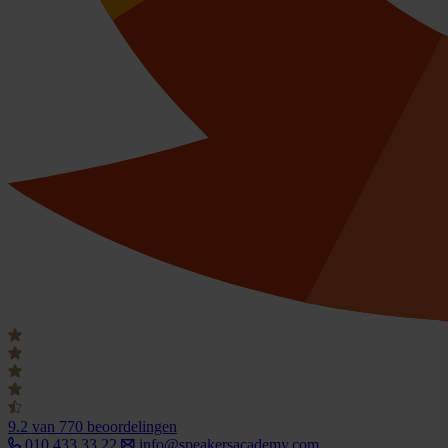
9.2
van 770 beoordelingen
010 433 33 22
info@speakersacademy.com