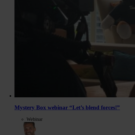
Mystery Box webinar “Let’s blend forces!”
Webinar