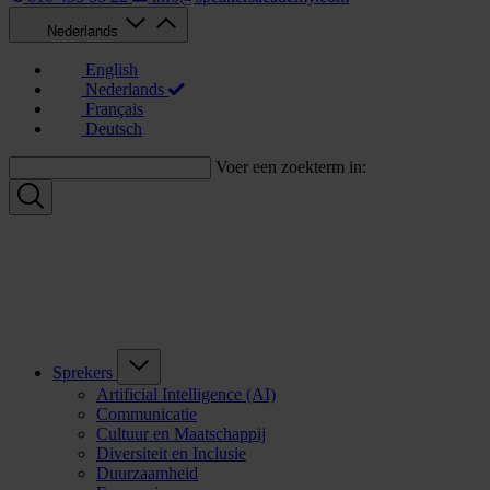
Nederlands
English
Nederlands
Français
Deutsch
Voer een zoekterm in:
Sprekers
Artificial Intelligence (AI)
Communicatie
Cultuur en Maatschappij
Diversiteit en Inclusie
Duurzaamheid