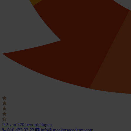
9.2
van 770 beoordelingen
010 433 33 22
info@speakersacademy.com