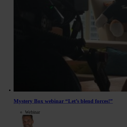
Mystery Box webinar “Let’s blend forces!”
Webinar