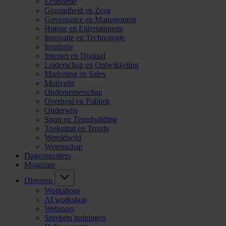
Economie
Gezondheid en Zorg
Governance en Management
Humor en Entertainment
Innovatie en Technologie
Inspiratie
Internet en Digitaal
Leiderschap en Ontwikkeling
Marketing en Sales
Motivatie
Ondernemerschap
Overheid en Politiek
Onderwijs
Sport en Teambuilding
Toekomst en Trends
Wereldwijd
Wetenschap
Dagvoorzitters
Magazine
Diensten
Workshops
AI workshop
Webinars
Sprekers trainingen