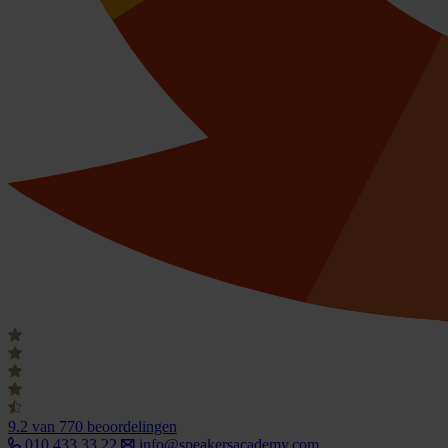
9.2
van 770 beoordelingen
010 433 33 22
info@speakersacademy.com