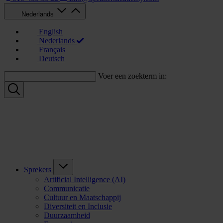
Nederlands
English
Nederlands
Français
Deutsch
Voer een zoekterm in:
Sprekers
Artificial Intelligence (AI)
Communicatie
Cultuur en Maatschappij
Diversiteit en Inclusie
Duurzaamheid