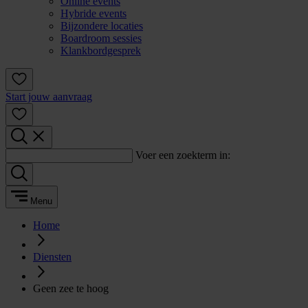
Online events
Hybride events
Bijzondere locaties
Boardroom sessies
Klankbordgesprek
Start jouw aanvraag
Voer een zoekterm in:
Menu
Home
Diensten
Geen zee te hoog