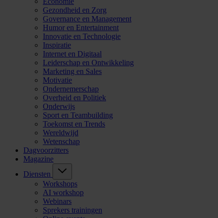
Economie
Gezondheid en Zorg
Governance en Management
Humor en Entertainment
Innovatie en Technologie
Inspiratie
Internet en Digitaal
Leiderschap en Ontwikkeling
Marketing en Sales
Motivatie
Ondernemerschap
Overheid en Politiek
Onderwijs
Sport en Teambuilding
Toekomst en Trends
Wereldwijd
Wetenschap
Dagvoorzitters
Magazine
Diensten
Workshops
AI workshop
Webinars
Sprekers trainingen