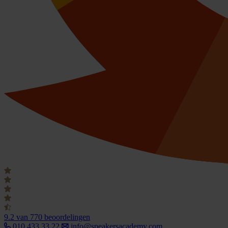
9.2
van 770 beoordelingen
010 433 33 22
info@speakersacademy.com