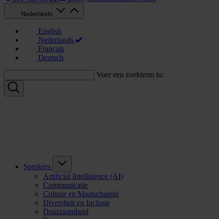
Nederlands
English
Nederlands
Français
Deutsch
Voer een zoekterm in:
Sprekers
Artificial Intelligence (AI)
Communicatie
Cultuur en Maatschappij
Diversiteit en Inclusie
Duurzaamheid