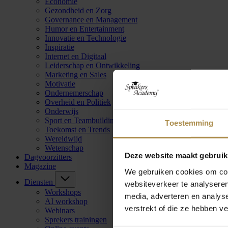
Economie
Gezondheid en Zorg
Governance en Management
Humor en Entertainment
Innovatie en Technologie
Inspiratie
Internet en Digitaal
Leiderschap en Ontwikkeling
Marketing en Sales
Motivatie
Ondernemerschap
Overheid en Politiek
Onderwijs
Sport en Teambuilding
Toestemming
Toekomst en Trends
Wereldwijd
Wetenschap
Deze website maakt gebruik
Dagvoorzitters
Magazine
We gebruiken cookies om cont
Diensten
websiteverkeer te analyseren
Workshops
media, adverteren en analys
AI workshop
verstrekt of die ze hebben v
Webinars
Sprekers trainingen