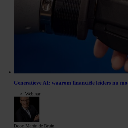
Generatieve AI: waarom financiële leiders nu m
Webinar
Door:
Martin de Bruin