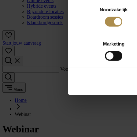
Online events
Toestemmingsselectie
Hybride events
Noodzakelijk
Bijzondere locaties
Boardroom sessies
Klankbordgesprek
Start jouw aanvraag
Marketing
Voer een zoekterm in:
Menu
Home
Webinar
Webinar