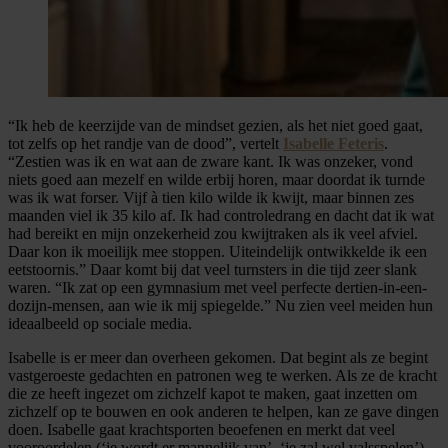
“Ik heb de keerzijde van de mindset gezien, als het niet goed gaat,
tot zelfs op het randje van de dood”, vertelt
Isabelle Feteris
.
“Zestien was ik en wat aan de zware kant. Ik was onzeker, vond
niets goed aan mezelf en wilde erbij horen, maar doordat ik turnde
was ik wat forser. Vijf à tien kilo wilde ik kwijt, maar binnen zes
maanden viel ik 35 kilo af. Ik had controledrang en dacht dat ik wat
had bereikt en mijn onzekerheid zou kwijtraken als ik veel afviel.
Daar kon ik moeilijk mee stoppen. Uiteindelijk ontwikkelde ik een
eetstoornis.” Daar komt bij dat veel turnsters in die tijd zeer slank
waren. “Ik zat op een gymnasium met veel perfecte dertien-in-een-
dozijn-mensen, aan wie ik mij spiegelde.” Nu zien veel meiden hun
ideaalbeeld op sociale media.
Isabelle is er meer dan overheen gekomen. Dat begint als ze begint
vastgeroeste gedachten en patronen weg te werken. Als ze de kracht
die ze heeft ingezet om zichzelf kapot te maken, gaat inzetten om
zichzelf op te bouwen en ook anderen te helpen, kan ze gave dingen
doen. Isabelle gaat krachtsporten beoefenen en merkt dat veel
vooroordelen (‘je wordt er mannelijk van’, ‘je zal wel valsspelen’)