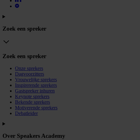
Zoek een spreker
Zoek een spreker
Onze sprekers
Dagvoorzitters
Vrouwelijke sprekers
Inspirerende sprekers
Gastspreker inhuren
Keynote sprekers
Bekende sprekers
Motiverende sprekers
Debatleider
Over Speakers Academy