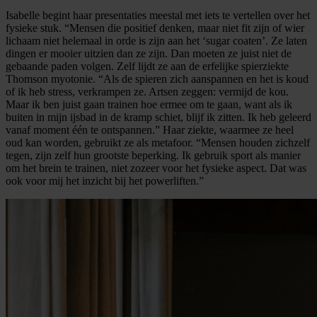
Isabelle begint haar presentaties meestal met iets te vertellen over het
fysieke stuk. “Mensen die positief denken, maar niet fit zijn of wier
lichaam niet helemaal in orde is zijn aan het ‘sugar coaten’. Ze laten
dingen er mooier uitzien dan ze zijn. Dan moeten ze juist niet de
gebaande paden volgen. Zelf lijdt ze aan de erfelijke spierziekte
Thomson myotonie. “Als de spieren zich aanspannen en het is koud
of ik heb stress, verkrampen ze. Artsen zeggen: vermijd de kou.
Maar ik ben juist gaan trainen hoe ermee om te gaan, want als ik
buiten in mijn ijsbad in de kramp schiet, blijf ik zitten. Ik heb geleerd
vanaf moment één te ontspannen.” Haar ziekte, waarmee ze heel
oud kan worden, gebruikt ze als metafoor. “Mensen houden zichzelf
tegen, zijn zelf hun grootste beperking. Ik gebruik sport als manier
om het brein te trainen, niet zozeer voor het fysieke aspect. Dat was
ook voor mij het inzicht bij het powerliften.”