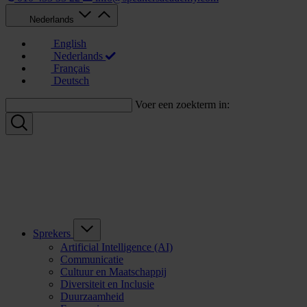
Nederlands
English
Nederlands
Français
Deutsch
Voer een zoekterm in:
Sprekers
Artificial Intelligence (AI)
Communicatie
Cultuur en Maatschappij
Diversiteit en Inclusie
Duurzaamheid