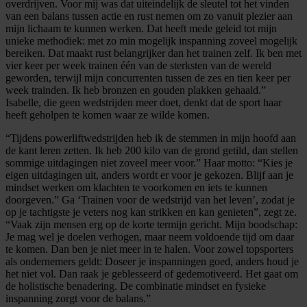
overdrijven. Voor mij was dat uiteindelijk de sleutel tot het vinden
van een balans tussen actie en rust nemen om zo vanuit plezier aan
mijn lichaam te kunnen werken. Dat heeft mede geleid tot mijn
unieke methodiek: met zo min mogelijk inspanning zoveel mogelijk
bereiken. Dat maakt rust belangrijker dan het trainen zelf. Ik ben met
vier keer per week trainen één van de sterksten van de wereld
geworden, terwijl mijn concurrenten tussen de zes en tien keer per
week trainden. Ik heb bronzen en gouden plakken gehaald.”
Isabelle, die geen wedstrijden meer doet, denkt dat de sport haar
heeft geholpen te komen waar ze wilde komen.
“Tijdens powerliftwedstrijden heb ik de stemmen in mijn hoofd aan
de kant leren zetten. Ik heb 200 kilo van de grond getild, dan stellen
sommige uitdagingen niet zoveel meer voor.” Haar motto: “Kies je
eigen uitdagingen uit, anders wordt er voor je gekozen. Blijf aan je
mindset werken om klachten te voorkomen en iets te kunnen
doorgeven.” Ga ‘Trainen voor de wedstrijd van het leven’, zodat je
op je tachtigste je veters nog kan strikken en kan genieten”, zegt ze.
“Vaak zijn mensen erg op de korte termijn gericht. Mijn boodschap:
Je mag wel je doelen verhogen, maar neem voldoende tijd om daar
te komen. Dan ben je niet meer in te halen. Voor zowel topsporters
als ondernemers geldt: Doseer je inspanningen goed, anders houd je
het niet vol. Dan raak je geblesseerd of gedemotiveerd. Het gaat om
de holistische benadering. De combinatie mindset en fysieke
inspanning zorgt voor de balans.”