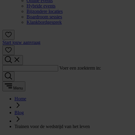
Online events
Hybride events
Bijzondere locaties
Boardroom sessies
Klankbordgesprek
Start jouw aanvraag
Voer een zoekterm in:
Menu
Home
Blog
Trainen voor de wedstrijd van het leven