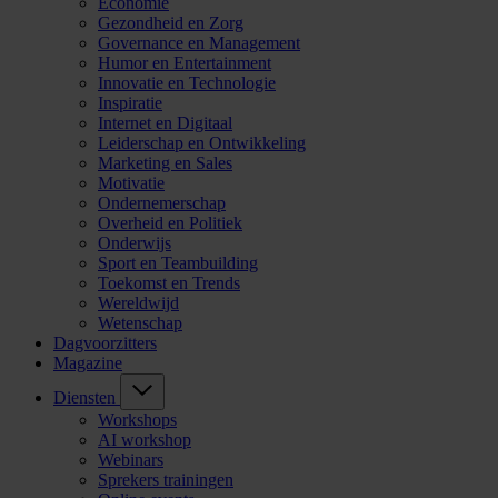
Economie
Gezondheid en Zorg
Governance en Management
Humor en Entertainment
Innovatie en Technologie
Inspiratie
Internet en Digitaal
Leiderschap en Ontwikkeling
Marketing en Sales
Motivatie
Ondernemerschap
Overheid en Politiek
Onderwijs
Sport en Teambuilding
Toekomst en Trends
Wereldwijd
Wetenschap
Dagvoorzitters
Magazine
Diensten
Workshops
AI workshop
Webinars
Sprekers trainingen