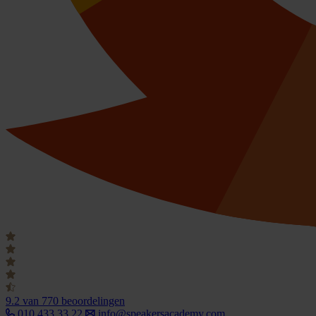
9.2
van 770 beoordelingen
010 433 33 22
info@speakersacademy.com