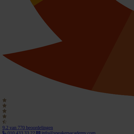
9.2
van 770 beoordelingen
010 433 33 22
info@speakersacademy.com