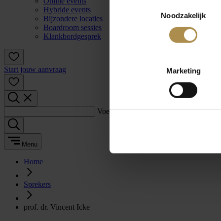
Online events
Toestemmingsselectie
Hybride events
Noodzakelijk
Bijzondere locaties
Boardroom sessies
Klankbordgesprek
Start jouw aanvraag
Marketing
Voer een zoekterm in:
Menu
Home
Sprekers
prof. dr. Vincent Icke