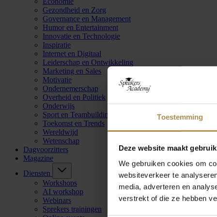
Economie
Gezondheid en Zorg
Governance en Management
Humor en Entertainment
Innovatie en Technologie
Inspiratie
Internet en Digitaal
Leiderschap en Ontwikkeling
Marketing en Sales
Motivatie
Ondernemerschap
Overheid en Politiek
Onderwijs
Sport en Teambuilding
Toestemming
Toekomst en Trends
Wereldwijd
Wetenschap
Deze website maakt gebruik
Dagvoorzitters
Magazine
We gebruiken cookies om cont
Diensten
websiteverkeer te analyseren
Workshops
media, adverteren en analys
AI workshop
verstrekt of die ze hebben v
Webinars
Sprekers trainingen