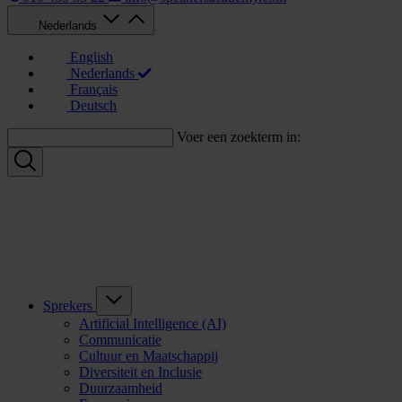
Nederlands
English
Nederlands
Français
Deutsch
Voer een zoekterm in:
Sprekers
Artificial Intelligence (AI)
Communicatie
Cultuur en Maatschappij
Diversiteit en Inclusie
Duurzaamheid