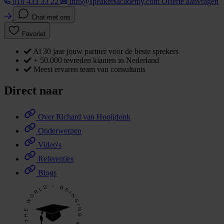
010 433 33 22
info@speakersacademy.com
Offerte aanvragen
Chat met ons
Favoriet
Al 30 jaar jouw partner voor de beste sprekers
+ 50.000 tevreden klanten in Nederland
Meest ervaren team van consultants
Direct naar
Over Richard van Hooijdonk
Onderwerpen
Video's
Referenties
Blogs