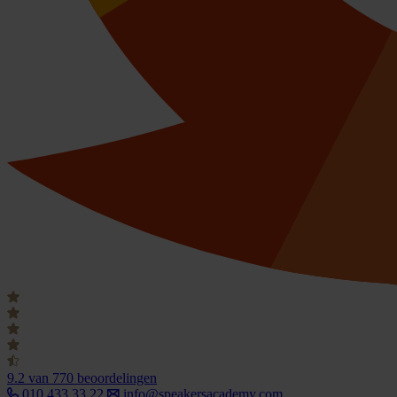
9.2
van 770 beoordelingen
010 433 33 22
info@speakersacademy.com