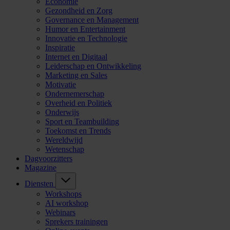
Economie
Gezondheid en Zorg
Governance en Management
Humor en Entertainment
Innovatie en Technologie
Inspiratie
Internet en Digitaal
Leiderschap en Ontwikkeling
Marketing en Sales
Motivatie
Ondernemerschap
Overheid en Politiek
Onderwijs
Sport en Teambuilding
Toekomst en Trends
Wereldwijd
Wetenschap
Dagvoorzitters
Magazine
Diensten
Workshops
AI workshop
Webinars
Sprekers trainingen