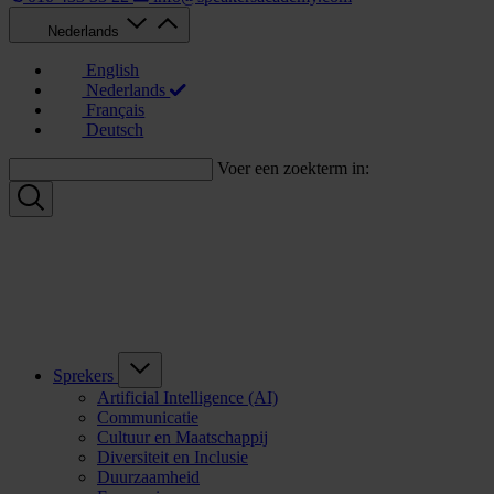
Nederlands
English
Nederlands
Français
Deutsch
Voer een zoekterm in:
Sprekers
Artificial Intelligence (AI)
Communicatie
Cultuur en Maatschappij
Diversiteit en Inclusie
Duurzaamheid