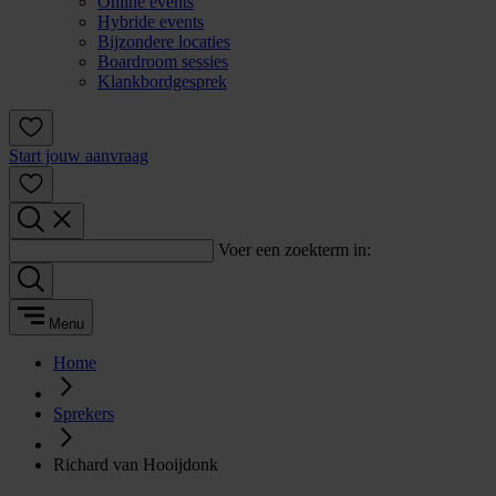
Online events
Hybride events
Bijzondere locaties
Boardroom sessies
Klankbordgesprek
Start jouw aanvraag
Voer een zoekterm in:
Menu
Home
Sprekers
Richard van Hooijdonk