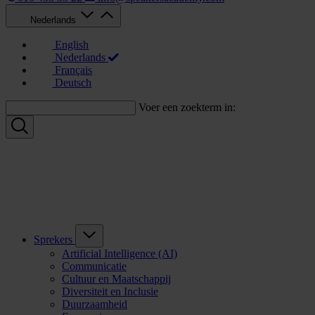
Nederlands
English
Nederlands
Français
Deutsch
Voer een zoekterm in:
Sprekers
Artificial Intelligence (AI)
Communicatie
Cultuur en Maatschappij
Diversiteit en Inclusie
Duurzaamheid