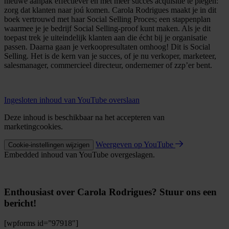
nieuwe aanpak effectiever en met meer succes acquisitie te plegen:
zorg dat klanten naar joú komen. Carola Rodrigues maakt je in dit
boek vertrouwd met haar Social Selling Proces; een stappenplan
waarmee je je bedrijf Social Selling-proof kunt maken. Als je dit
toepast trek je uiteindelijk klanten aan die écht bij je organisatie
passen. Daarna gaan je verkoopresultaten omhoog! Dit is Social
Selling. Het is de kern van je succes, of je nu verkoper, marketeer,
salesmanager, commercieel directeur, ondernemer of zzp’er bent.
Ingesloten inhoud van YouTube overslaan
Deze inhoud is beschikbaar na het accepteren van
marketingcookies.
Weergeven op YouTube
Cookie-instellingen wijzigen
Embedded inhoud van YouTube overgeslagen.
Enthousiast over Carola Rodrigues? Stuur ons een
bericht!
[wpforms id=”97918″]