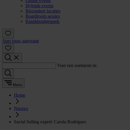
Online events
Hybride events
Bijzondere locaties
Boardroom sessies
Klankbordgesprek
Start jouw aanvraag
Voer een zoekterm in:
Menu
Home
Nieuws
Social Selling expert: Carola Rodrigues