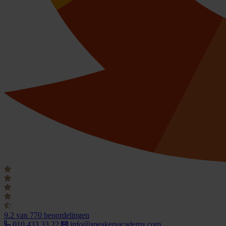
9.2
van 770 beoordelingen
010 433 33 22
info@speakersacademy.com