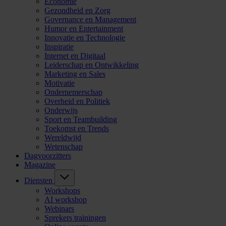
Economie
Gezondheid en Zorg
Governance en Management
Humor en Entertainment
Innovatie en Technologie
Inspiratie
Internet en Digitaal
Leiderschap en Ontwikkeling
Marketing en Sales
Motivatie
Ondernemerschap
Overheid en Politiek
Onderwijs
Sport en Teambuilding
Toekomst en Trends
Wereldwijd
Wetenschap
Dagvoorzitters
Magazine
Diensten
Workshops
AI workshop
Webinars
Sprekers trainingen